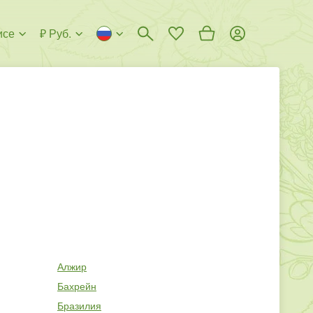
исе
₽ Руб.
Алжир
Бахрейн
Бразилия