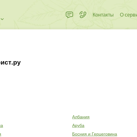
Контакты
О серв
ист.ру
Албания
на
Аруба
я
Босния и Герцеговина