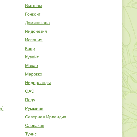
Вьетнам
Гонконг
Доминикана
Индонезия
Испания
Кипр
Кувейт
Макао
Марокко
Нидерланды
ОАЭ
Перу
я)
Румыния
Северная Ирландия
Словакия
Тунис