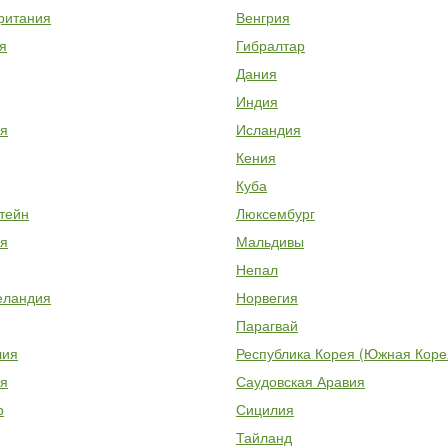
ритания
Венгрия
я
Гибралтар
Дания
Индия
я
Исландия
Кения
Куба
тейн
Люксембург
я
Мальдивы
Непал
еландия
Норвегия
Парагвай
лия
Республика Корея (Южная Коре
я
Саудовская Аравия
р
Сицилия
Тайланд