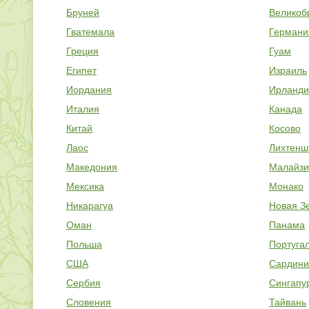
Бруней
Великоб
Гватемала
Германи
Греция
Гуам
Египет
Израиль
Иордания
Ирланди
Италия
Канада
Китай
Косово
Лаос
Лихтенш
Македония
Малайзи
Мексика
Монако
Никарагуа
Новая З
Оман
Панама
Польша
Португа
США
Сардини
Сербия
Сингапу
Словения
Тайвань