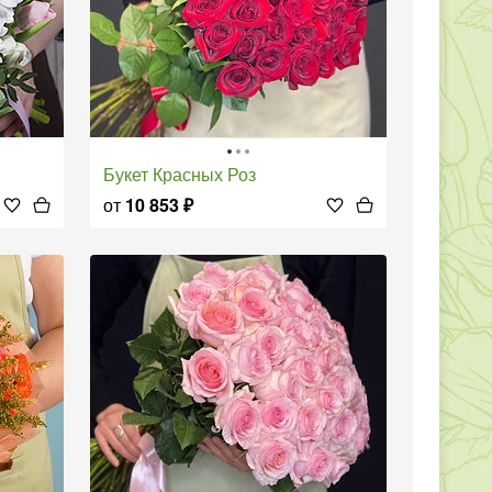
Букет Красных Роз
от
10 853
₽