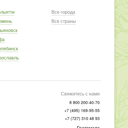
ольятти
Все города
юмень
Все страны
льяновск
фа
елябинск
рославль
Свяжитесь с нами
8 800 200-40-70
+7 (495) 169-95-55
+7 (727) 310 48 93
Гватемала