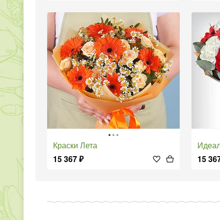
Краски Лета
Идеа
15 367
₽
15 36