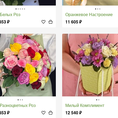
т Белых Роз
Оранжевое Настроение
853
₽
11 605
₽
т Разноцветных Роз
Милый Комплимент
853
₽
12 540
₽