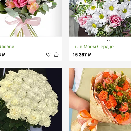
о Любви
Ты в Моём Сердце
5
₽
15 367
₽