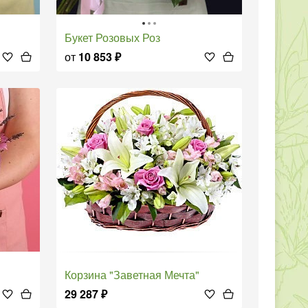
Букет Розовых Роз
от
10 853
₽
Корзина "Заветная Мечта"
29 287
₽