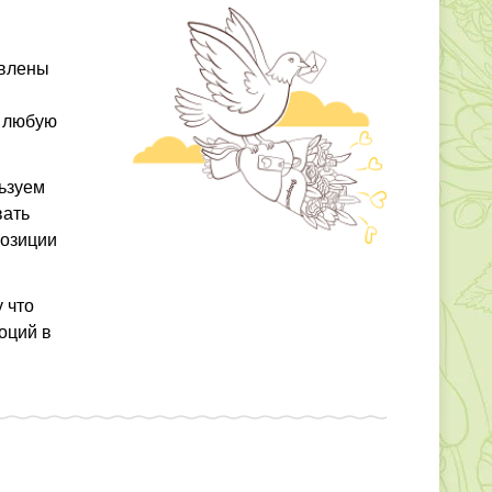
авлены
в любую
льзуем
вать
позиции
 что
оций в