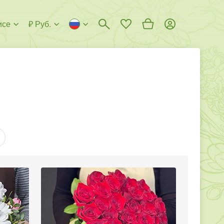
исе
₽ Руб.