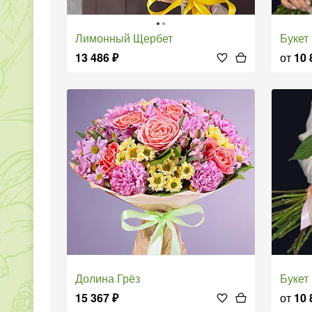
Лимонный Щербет
Буке
13 486
₽
от
10 
Долина Грёз
Буке
15 367
₽
от
10 