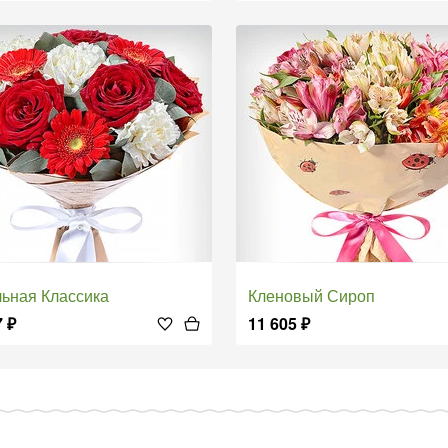
льная Классика
Кленовый Сироп
7
₽
11 605
₽