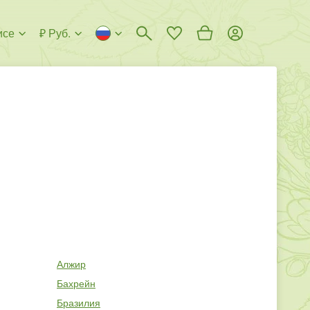
исе
₽ Руб.
Алжир
Бахрейн
Бразилия