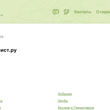
Контакты
О серв
ра
ист.ру
Албания
на
Аруба
я
Босния и Герцеговина