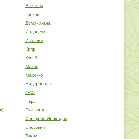
Вьетнам
Гонконг
Доминикана
Индонезия
Испания
Кипр
Кувейт
Макао
Марокко
Нидерланды
ОАЭ
Перу
я)
Румыния
Северная Ирландия
Словакия
Тунис