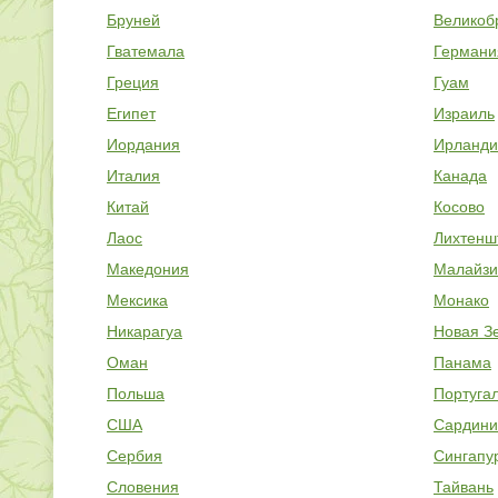
Бруней
Великоб
Гватемала
Германи
Греция
Гуам
Египет
Израиль
Иордания
Ирланди
Италия
Канада
Китай
Косово
Лаос
Лихтенш
Македония
Малайзи
Мексика
Монако
Никарагуа
Новая З
Оман
Панама
Польша
Португа
США
Сардини
Сербия
Сингапу
Словения
Тайвань