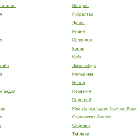
ритания
Венгрия
я
Гибралтар
Дания
Индия
я
Исландия
Кения
Куба
тейн
Люксембург
я
Мальдивы
Непал
еландия
Норвегия
Парагвай
лия
Республика Корея (Южная Коре
я
Саудовская Аравия
р
Сицилия
Тайланд