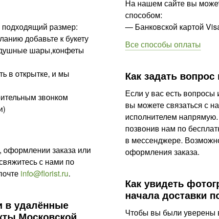
На нашем сайте вы может
способом:
е подходящий размер:
— Банковской картой Vi
ланию добавьте к букету
Все способы оплаты
оздушные шары,конфеты
ть в открытке, и мы
Как задать вопрос 
Если у вас есть вопросы
арительным звонком
вы можете связаться с н
и)
исполнителем напрямую.
позвонив нам по беспла
в мессенджере. Возможность чата
, оформлении заказа или
оформления заказа.
свяжитесь с нами по
почте
info@florist.ru
.
Как увидеть фотог
начала доставки 
и в удалённые
Чтобы вы были уверены в
кты Московской