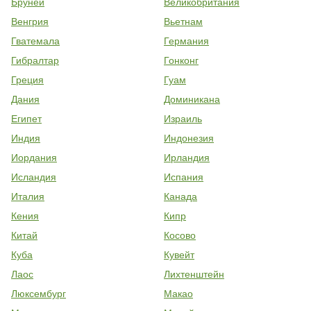
Бруней
Великобритания
Венгрия
Вьетнам
Гватемала
Германия
Гибралтар
Гонконг
Греция
Гуам
Дания
Доминикана
Египет
Израиль
Индия
Индонезия
Иордания
Ирландия
Исландия
Испания
Италия
Канада
Кения
Кипр
Китай
Косово
Куба
Кувейт
Лаос
Лихтенштейн
Люксембург
Макао