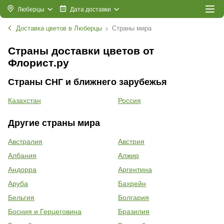
Люберцы
Дата доставки
Доставка цветов в Люберцы
Страны мира
Страны доставки цветов от
Флорист.ру
Страны СНГ и ближнего зарубежья
Казахстан
Россия
Другие страны мира
Австралия
Австрия
Албания
Алжир
Андорра
Аргентина
Аруба
Бахрейн
Бельгия
Болгария
Босния и Герцеговина
Бразилия