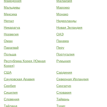
Македония
Малайзия
Мальдивы
Марокко
Мексика
Монако
Непал
Нидерланды
Никарагуа
Новая Зеландия
Норвегия
ОАЭ
Оман
Панама
Парагвай
Перу
Польша
Португалия
Республика Корея (Южная
Румыния
Корея)
США
Сардиния
Саудовская Аравия
Северная Ирландия
Сербия
Сингапур
Сицилия
Словакия
Словения
Тайвань
Тайланд
Тунис