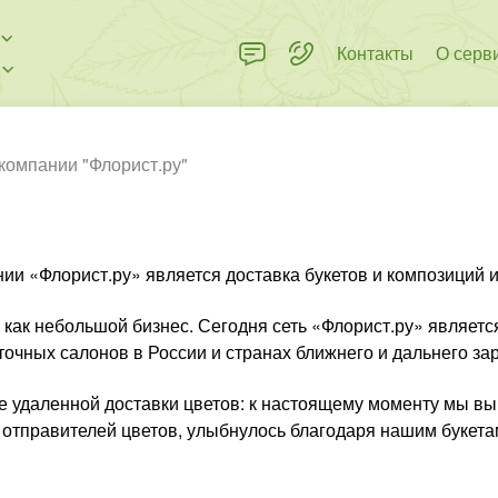
Контакты
О серв
компании "Флорист.ру"
 «Флорист.ру» является доставка букетов и композиций из
ь как небольшой бизнес. Сегодня сеть «Флорист.ру» являе
точных салонов в России и странах ближнего и дальнего за
удаленной доставки цветов: к настоящему моменту мы вып
и отправителей цветов, улыбнулось благодаря нашим букета