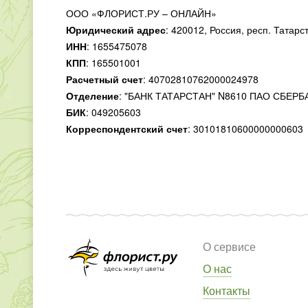
ООО «ФЛОРИСТ.РУ – ОНЛАЙН»
Юридический адрес
:
420012, Россия, респ. Татарста
ИНН
:
1655475078
КПП
:
165501001
Расчетный счет
:
40702810762000024978
Отделение
:
"БАНК ТАТАРСТАН" N8610 ПАО СБЕРБ
БИК
:
049205603
Корреспондентский счет
:
30101810600000000603
О сервисе
О нас
Контакты