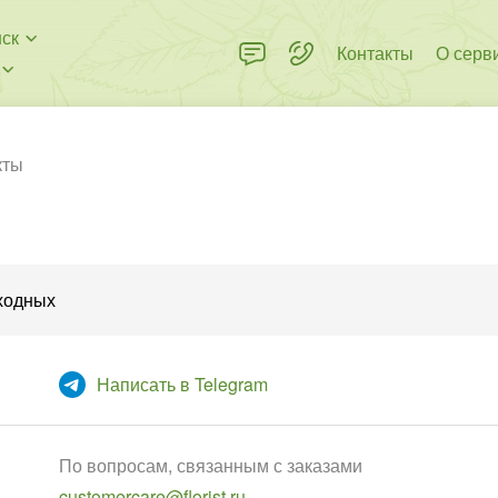
ск
Контакты
О серв
кты
ыходных
Написать в Telegram
По вопросам, связанным с заказами
customercare@florist.ru