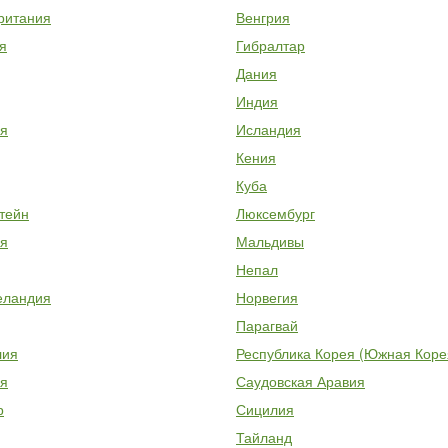
ритания
Венгрия
я
Гибралтар
Дания
Индия
я
Исландия
Кения
Куба
тейн
Люксембург
я
Мальдивы
Непал
еландия
Норвегия
Парагвай
лия
Республика Корея (Южная Коре
я
Саудовская Аравия
р
Сицилия
Тайланд