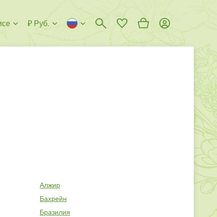
исе
₽ Руб.
Алжир
Бахрейн
Бразилия