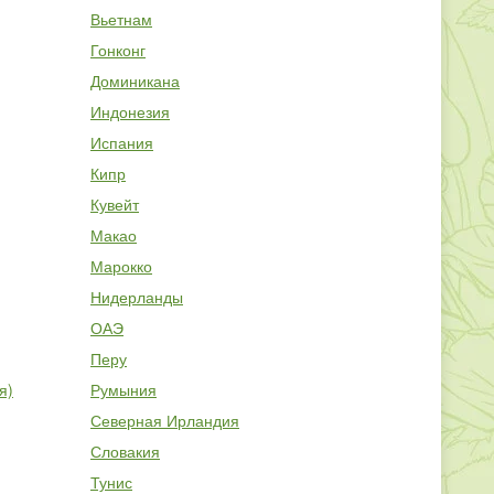
Вьетнам
Гонконг
Доминикана
Индонезия
Испания
Кипр
Кувейт
Макао
Марокко
Нидерланды
ОАЭ
Перу
я)
Румыния
Северная Ирландия
Словакия
Тунис