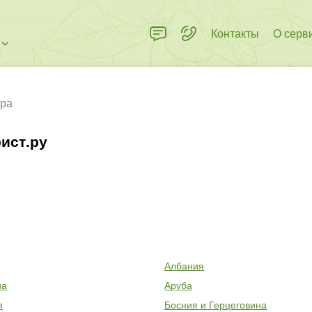
Контакты
О серв
ра
ист.ру
Албания
на
Аруба
я
Босния и Герцеговина