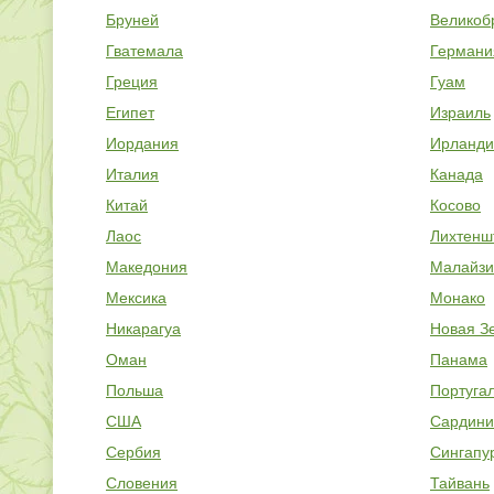
Бруней
Великоб
Гватемала
Германи
Греция
Гуам
Египет
Израиль
Иордания
Ирланди
Италия
Канада
Китай
Косово
Лаос
Лихтенш
Македония
Малайзи
Мексика
Монако
Никарагуа
Новая З
Оман
Панама
Польша
Португа
США
Сардини
Сербия
Сингапу
Словения
Тайвань