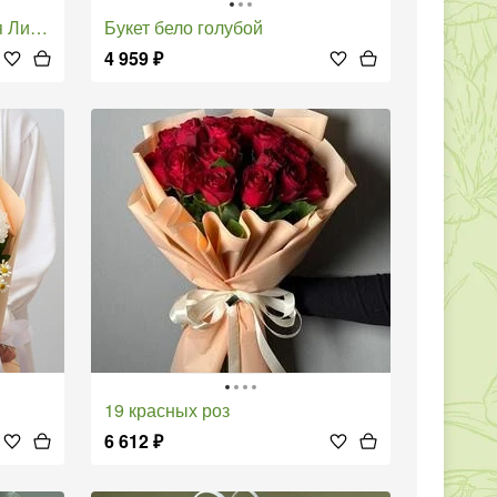
ловая
Букет бело голубой
4 959
₽
19 красных роз
6 612
₽