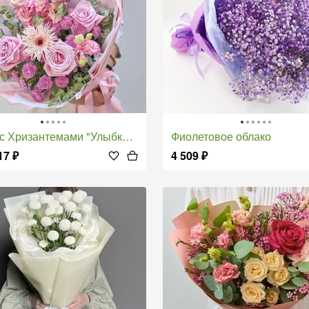
 с Хризантемами "Улыбка Ангела"
Фиолетовое облако
17
₽
4 509
₽