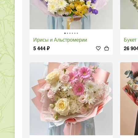
Ирисы и Альстромерии
Букет и
5 444
₽
26 90