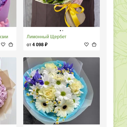
нзии
Лимонный Щербет
от
4 098
₽