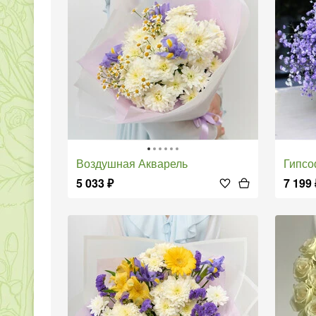
Воздушная Акварель
Гипс
5 033
₽
7 199