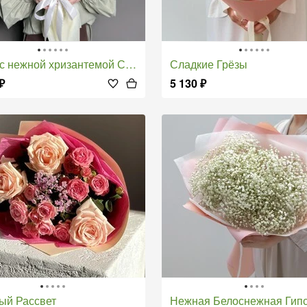
с нежной хризантемой Сант Ньютон
Сладкие Грёзы
₽
5 130
₽
вый Рассвет
Нежная Белоснежная Гипсо