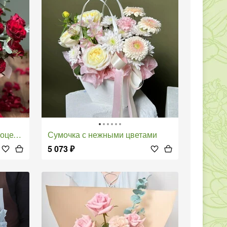
луй"
Сумочка с нежными цветами
5 073
₽