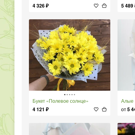
4 326
₽
5 489
Букет «Полевое солнце»
Алые
4 121
₽
от
5 4