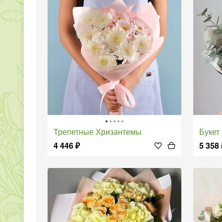
Трепетные Хризантемы
Буке
4 446
₽
5 358