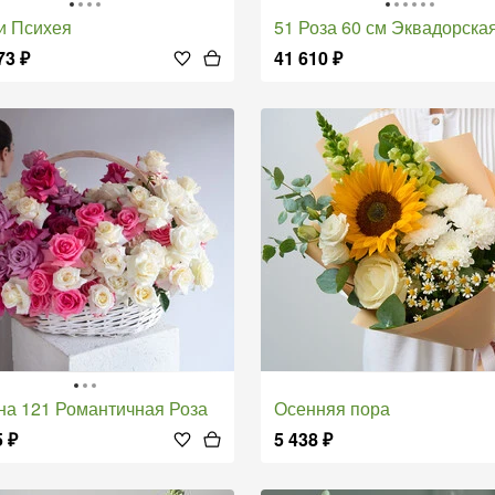
 и Психея
51 Роза 60 см Эквадорская Ли
73
₽
41 610
₽
ина 121 Романтичная Роза
Осенняя пора
5
₽
5 438
₽