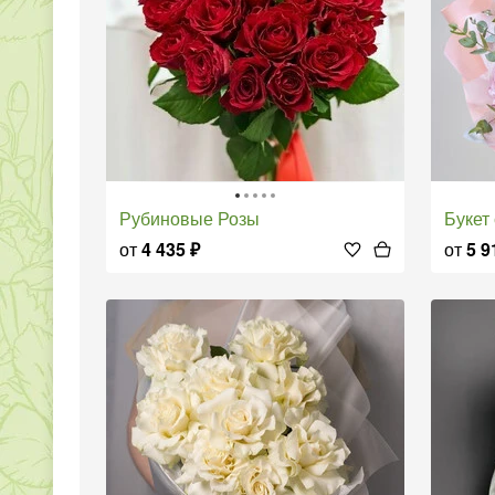
Рубиновые Розы
Букет
от
4 435
₽
от
5 9