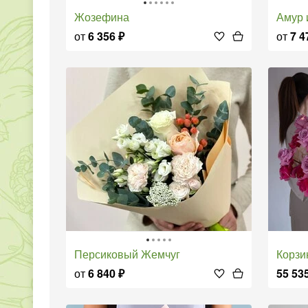
Жозефина
Амур
от
6 356
₽
от
7 4
Персиковый Жемчуг
Корз
от
6 840
₽
55 53