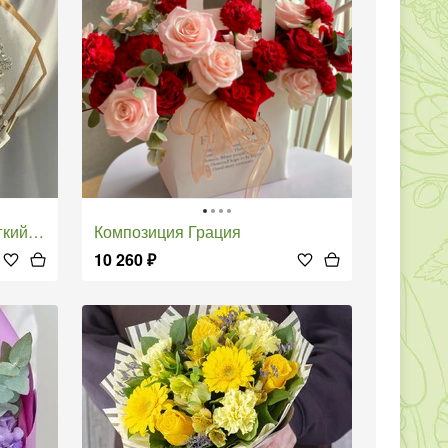
ерок"
Композиция Грация
10 260
₽