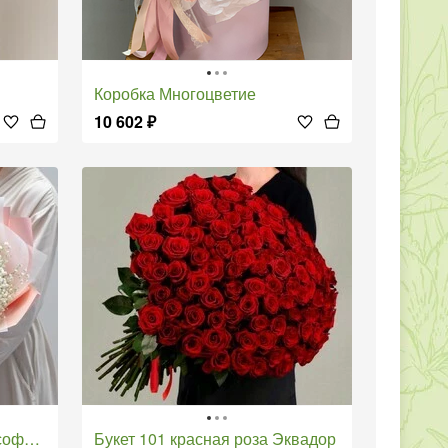
коробка Многоцветие
10 602
₽
фила
Букет 101 красная роза Эквадор