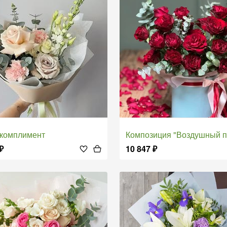
т комплимент
Композиция "Воздушный поце
₽
10 847
₽