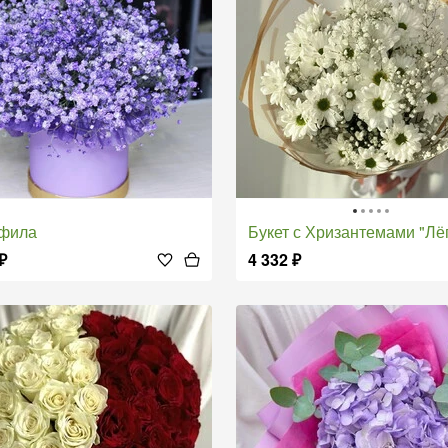
офила
Букет с Хризантемами "Лёгкий Вет
₽
4 332
₽