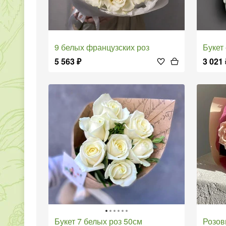
9 белых французских роз
Букет 
5 563
₽
3 021
Букет 7 белых роз 50см
Розо