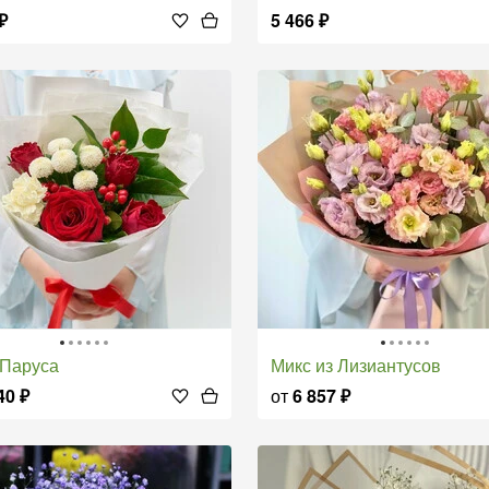
₽
5 466
₽
 Паруса
Микс из Лизиантусов
40
₽
от
6 857
₽