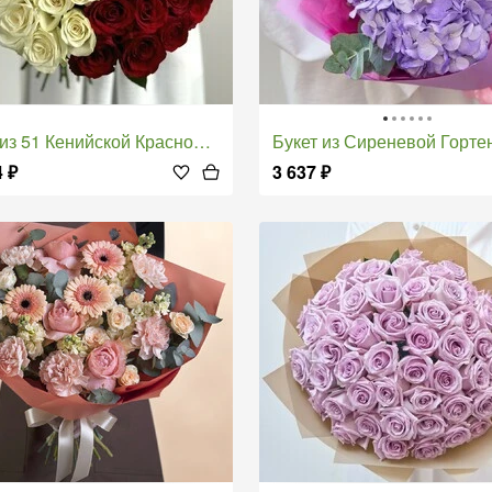
з 51 Кенийской Красной и Белой Розы 40 см
Букет из Сиреневой Горте
4
₽
3 637
₽