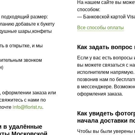
На нашем сайте вы может
способом:
е подходящий размер:
— Банковской картой Vi
ланию добавьте к букету
Все способы оплаты
оздушные шары,конфеты
ть в открытке, и мы
Как задать вопрос 
Если у вас есть вопросы
арительным звонком
вы можете связаться с н
и)
исполнителем напрямую.
позвонив нам по беспла
в мессенджере. Возможность чата
, оформлении заказа или
оформления заказа.
свяжитесь с нами по
почте
info@florist.ru
.
Как увидеть фотог
начала доставки 
и в удалённые
Чтобы вы были уверены в
кты Московской