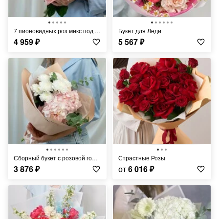
7 пионовидных роз микс под ленту
Букет для Леди
4 959
₽
5 567
₽
Сборный букет с розовой гортензией
Страстные Розы
3 876
₽
от
6 016
₽