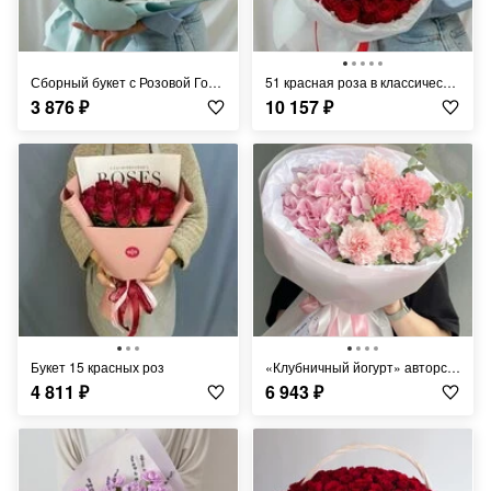
Сборный букет с Розовой Гортензией
51 красная роза в классической упаковке
3 876
₽
10 157
₽
Букет 15 красных роз
«Клубничный йогурт» авторский букет
4 811
₽
6 943
₽