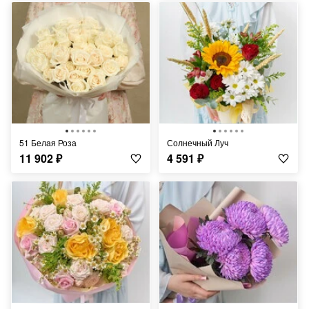
51 Белая Роза
Солнечный Луч
11 902
₽
4 591
₽