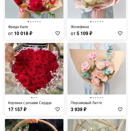
Фрида Кало
Жозефина
от
10 018
₽
от
5 109
₽
Корзина с розами Сердце
Персиковый Латте
17 157
₽
3 939
₽