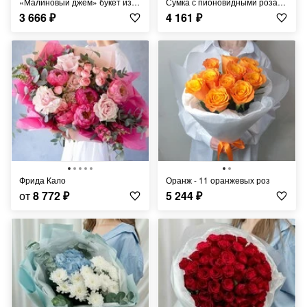
«Малиновый джем» букет из роз французских роз Пинк Флойд и эвкалипта
Сумка с пионовидными розами "сильва фреш"
3 666
₽
4 161
₽
Фрида Кало
Оранж - 11 оранжевых роз
от
8 772
₽
5 244
₽