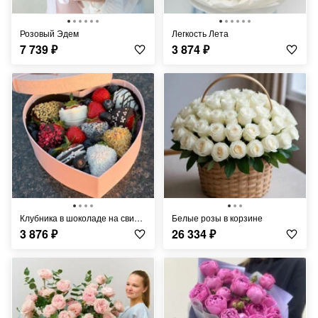
Розовый Эдем
Легкость Лета
7 739
₽
3 874
₽
Клубника в шоколаде на свидание
Белые розы в корзине
3 876
₽
26 334
₽