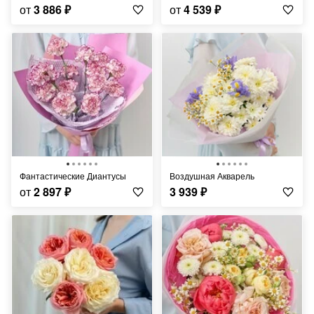
от
3 886
₽
от
4 539
₽
Фантастические Диантусы
Воздушная Акварель
от
2 897
₽
3 939
₽