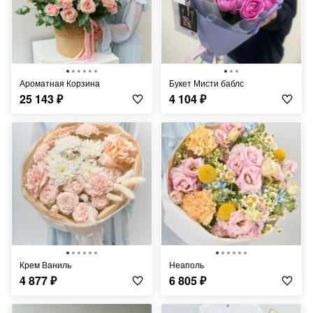
Ароматная Корзина
Букет Мисти баблс
25 143
₽
4 104
₽
Крем Ваниль
Неаполь
4 877
₽
6 805
₽