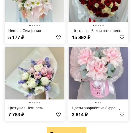
Нежная Симфония
101 красно белая роза в классической упаковке
5 177
₽
15 892
₽
Цветущая Нежность
Цветы в коробке из 3 французских роз и эвкалипта
7 783
₽
3 614
₽