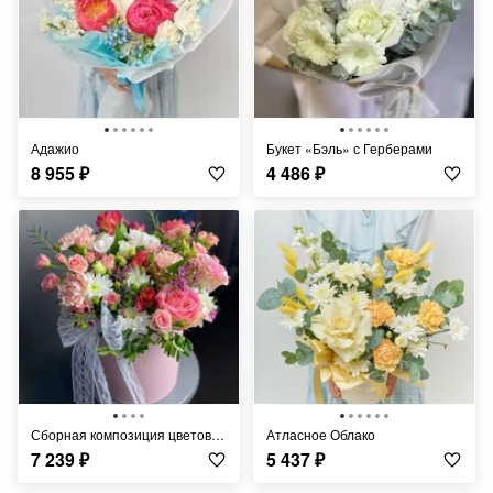
Адажио
Букет «Бэль» с Герберами
8 955
₽
4 486
₽
Сборная композиция цветов в шляпной коробке
Атласное Облако
7 239
₽
5 437
₽