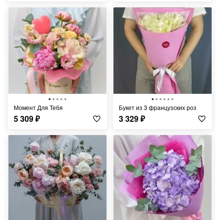
Момент Для Тебя
Букет из 3 французских роз
5 309
₽
3 329
₽