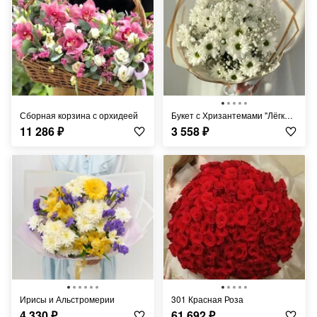
Сборная корзина с орхидеей
Букет с Хризантемами "Лёгкий Ветерок"
11 286
₽
3 558
₽
Ирисы и Альстромерии
301 Красная Роза
4 330
₽
61 692
₽