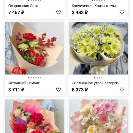
Очарование Лета
Космические Хризантемы
7 457
₽
3 483
₽
Испанский Романс
«Солнечное утро» авторский букет
3 711
₽
6 373
₽