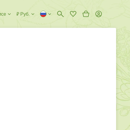
исе
₽ Руб.