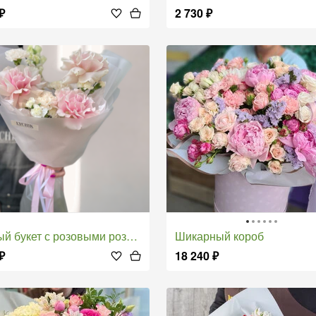
₽
2 730
₽
ый букет с розовыми розами
Шикарный короб
₽
18 240
₽