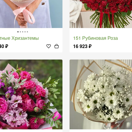
етные Хризантемы
151 Рубиновая Роза
40
₽
16 923
₽