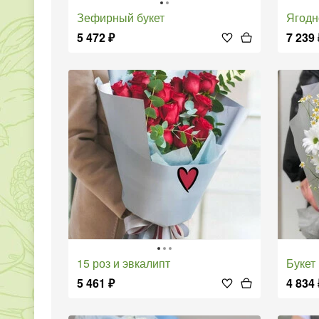
Зефирный букет
Ягодн
5 472
₽
7 239
15 роз и эвкалипт
Буке
5 461
₽
4 834