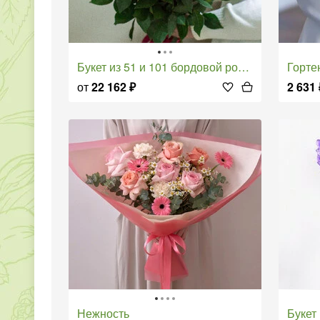
Букет из 51 и 101 бордовой розы (80-90 см)
Горте
от
22 162
₽
2 631
Нежность
Буке