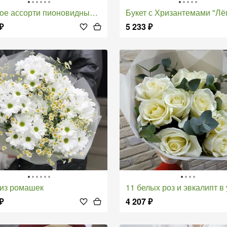
ое ассорти пионовидные розы
Букет с Хризантемами "Лёгкий Вет
₽
5 233
₽
т из ромашек
11 белых роз и эвкалипт в упак
₽
4 207
₽