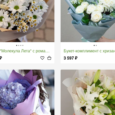
 "Молекула Лета" с ромашками
Букет-комплимент с хризантемой, розой и матт
₽
3 597
₽