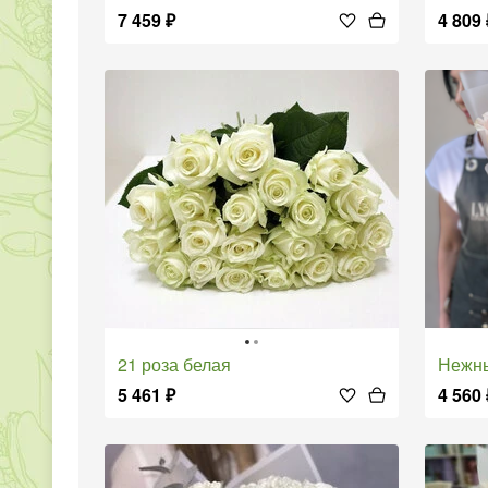
7 459
₽
4 809
21 роза белая
Нежн
5 461
₽
4 560