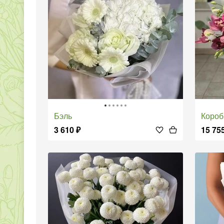
Бэль
коро
3 610
₽
15 75