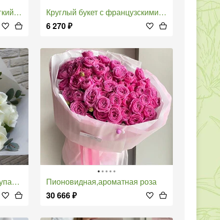
ерок"
Круглый букет с французскими розами
6 270
₽
овке
Пионовидная,ароматная роза
30 666
₽