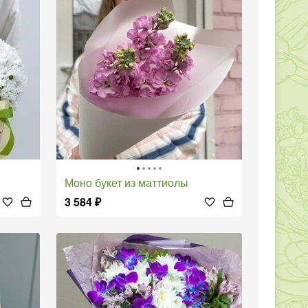
Моно букет из маттиолы
3 584
₽