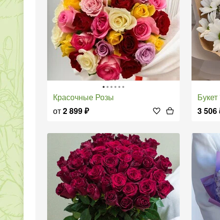
Красочные Розы
Букет
от
2 899
₽
3 506