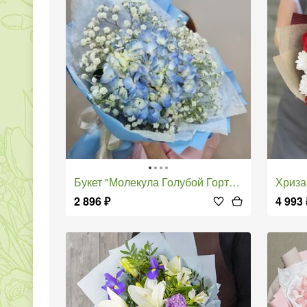
Букет "Молекула Голубой Гортензии"
Хриз
2 896
₽
4 993