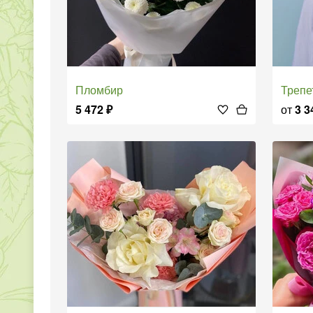
Пломбир
Треп
5 472
₽
от
3 3