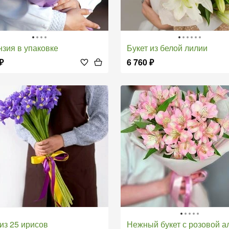
нзия в упаковке
Букет из белой лилии
₽
6 760
₽
т из 25 ирисов
Нежный букет с розовой альстром