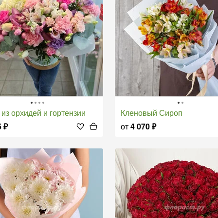
б из орхидей и гортензии
Кленовый Сироп
5
₽
от
4 070
₽