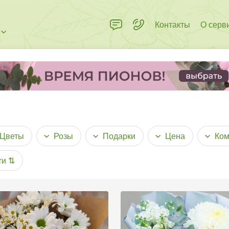
Контакты
О серв
Цветы
Розы
Подарки
Цена
Ком
ти
⇅