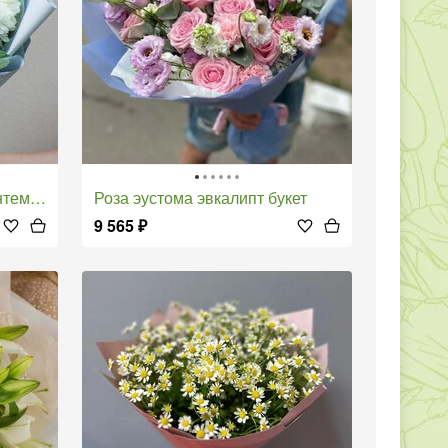
иолой 65
Роза эустома эвкалипт букет
9 565
₽