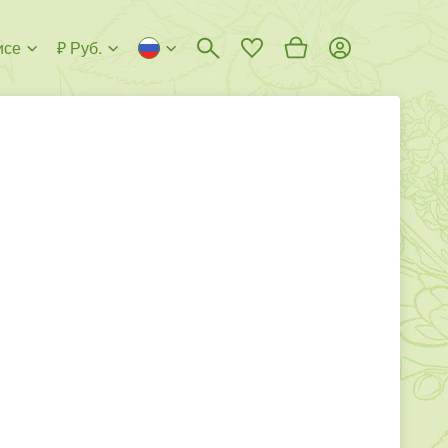
исе
₽ Руб.