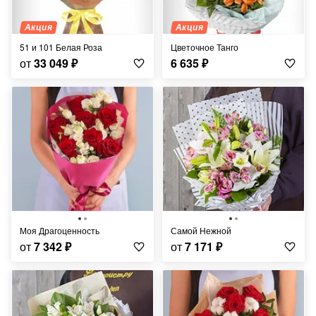
Акция
Акция
51 и 101 Белая Роза
Цветочное Танго
от
33 049
₽
6 635
₽
Моя Драгоценность
Самой Нежной
от
7 342
₽
от
7 171
₽