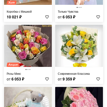
Хит
Коробка с Мишкой
Только Чувства
10 021
₽
от
6 053
₽
Акция
Розы Микс
Современная Классика
от
6 053
₽
от
9 359
₽