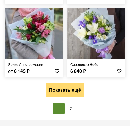
Яркие Альстромерии
Сиреневое Небо
от
6 145
₽
6 840
₽
Показать ещё
1
2