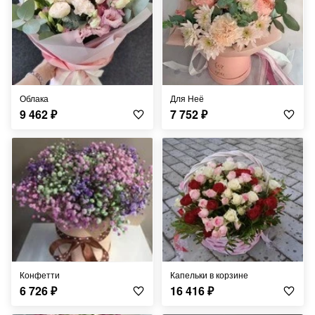
Облака
Для Неё
9 462
₽
7 752
₽
Конфетти
Капельки в корзине
6 726
₽
16 416
₽