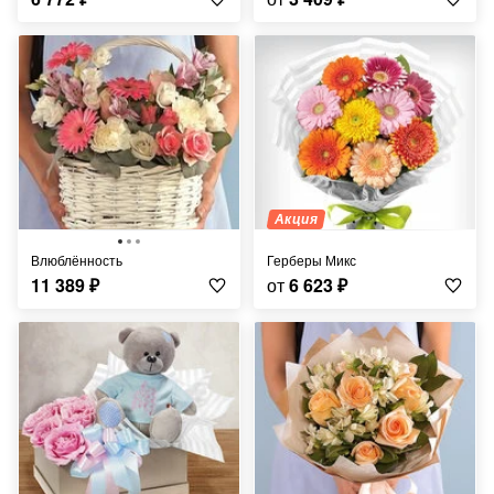
Акция
Влюблённость
Герберы Микс
11 389
₽
от
6 623
₽