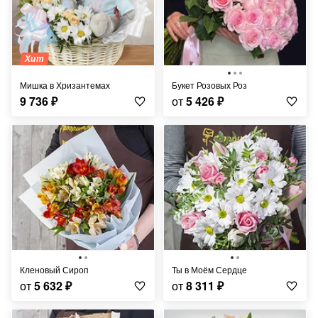
Хит
Мишка в Хризантемах
Букет Розовых Роз
9 736
₽
от
5 426
₽
Кленовый Сироп
Ты в Моём Сердце
от
5 632
₽
от
8 311
₽