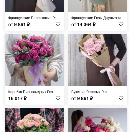
Французские Персиковые Розы
Французские Розы Джульетта
от
9 861
₽
от
14 364
₽
Коробка Пионовидных Роз
Букет из Розовых Роз
16 017
₽
от
9 861
₽