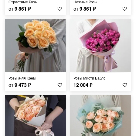
Страстные Розы
Нежные Розы
от
9 861
₽
от
9 861
₽
Розы а-ля Крем
Розы Мисти Баблс
от
9 473
₽
12 004
₽