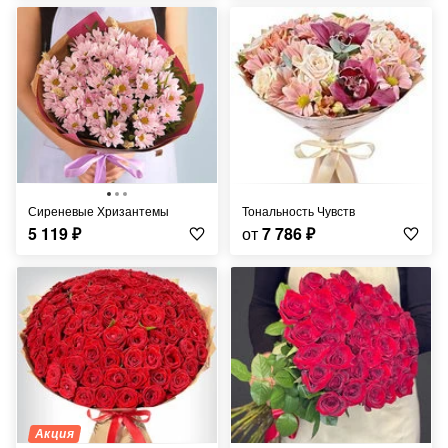
Сиреневые Хризантемы
Тональность Чувств
5 119
₽
от
7 786
₽
Акция