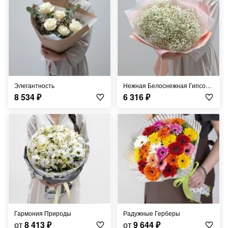
Элегантность
Нежная Белоснежная Гипсофила
8 534
₽
6 316
₽
Гармония Природы
Радужные Герберы
от
8 413
₽
от
9 644
₽