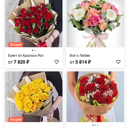
Акция
Букет из Красных Роз
Всё о Любви
от
7 820
₽
от
5 814
₽
Акция