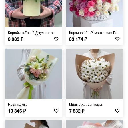
Коробка с Розой Джульетта
Корзина 121 Романтичная Роза
8 983
₽
83 174
₽
Незнакомка
Милые Хризантемы
10 346
₽
7 832
₽