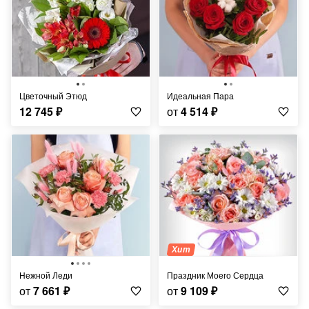
Цветочный Этюд
Идеальная Пара
12 745
₽
от
4 514
₽
Хит
Нежной Леди
Праздник Моего Сердца
от
7 661
₽
от
9 109
₽