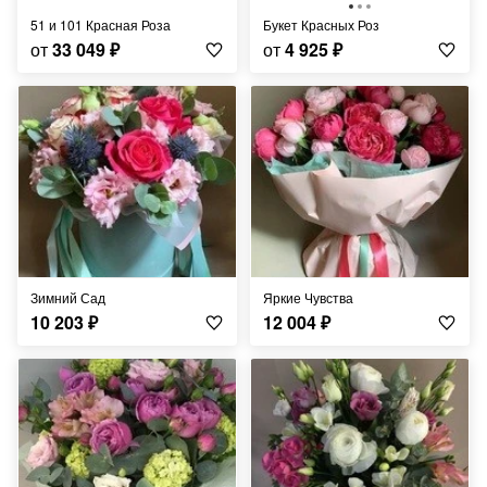
51 и 101 Красная Роза
Букет Красных Роз
от
33 049
₽
от
4 925
₽
Зимний Сад
Яркие Чувства
10 203
₽
12 004
₽