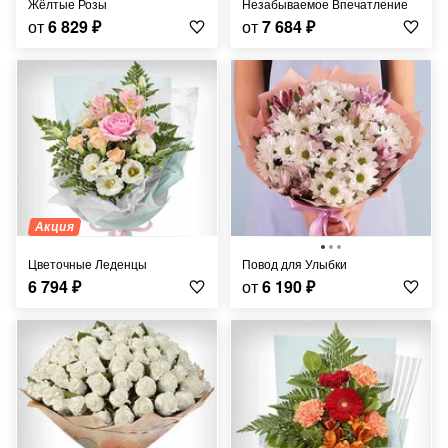
Жёлтые Розы
Незабываемое Впечатление
от
6 829
₽
от
7 684
₽
Акция
Цветочные Леденцы
Повод для Улыбки
6 794
₽
от
6 190
₽