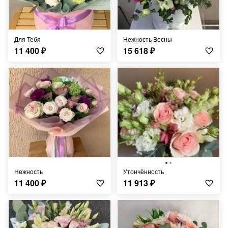
Для Тебя
Нежность Весны
11 400
₽
15 618
₽
Нежность
Утончённость
11 400
₽
11 913
₽