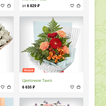
от
6 829
₽
Акция
Цветочное Танго
6 635
₽