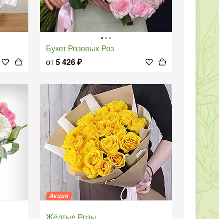
Букет Розовых Роз
от
5 426
₽
Акция
Жёлтые Розы