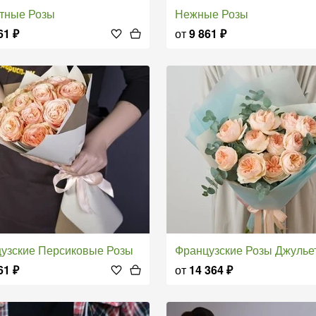
стные Розы
Нежные Розы
61
₽
от
9 861
₽
цузские Персиковые Розы
Французские Розы Джулье
61
₽
от
14 364
₽