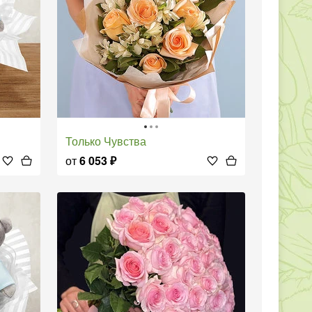
Только Чувства
от
6 053
₽