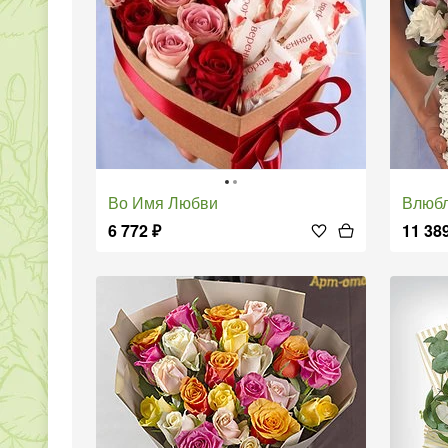
Во Имя Любви
Влюб
6 772
₽
11 38