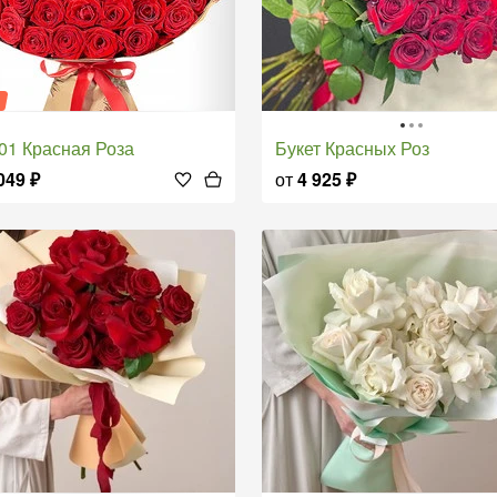
я
 101 Красная Роза
Букет Красных Роз
049
₽
от
4 925
₽