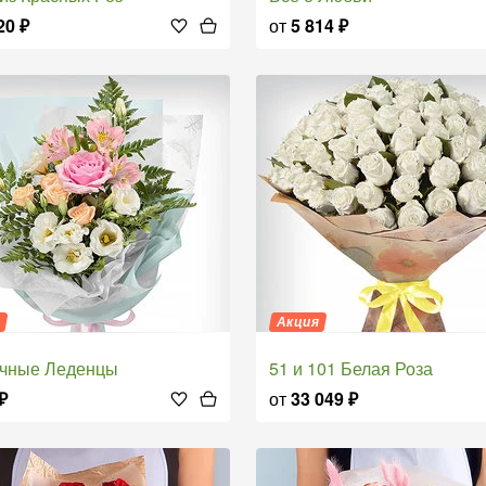
20
₽
от
5 814
₽
я
Акция
очные Леденцы
51 и 101 Белая Роза
₽
от
33 049
₽