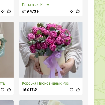
Розы а-ля Крем
от
9 473
₽
тта
Коробка Пионовидных Роз
16 017
₽