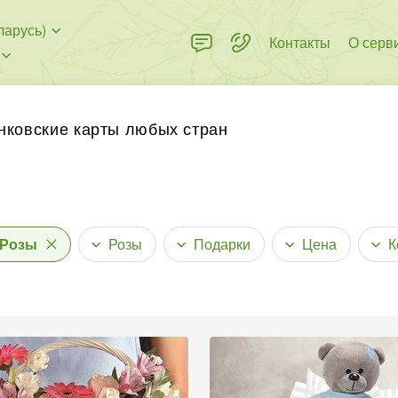
ларусь)
Контакты
О серв
нковские карты любых стран
Розы
Розы
Подарки
Цена
К