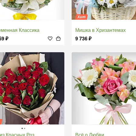
Хит
еменная Классика
Мишка в Хризантемах
59
₽
9 736
₽
я
т из Красных Роз
Всё о Любви