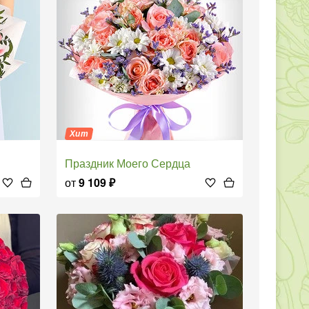
Хит
Праздник Моего Сердца
от
9 109
₽