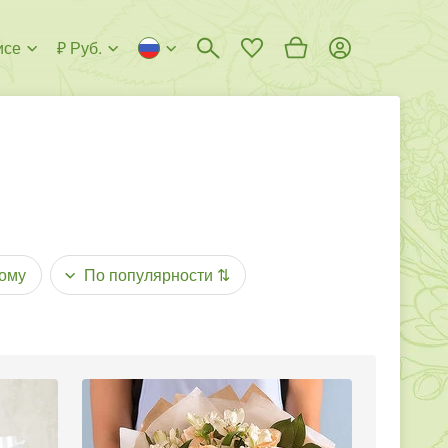
исе
₽ Руб.
ому
По популярности
⇅