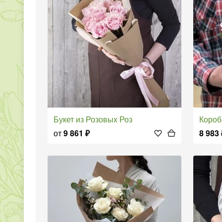
Букет из Розовых Роз
Коро
от
9 861
₽
8 983