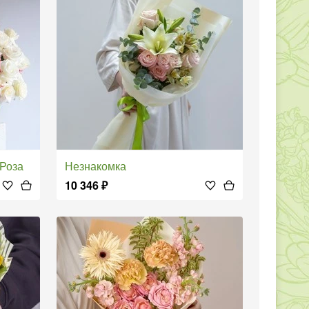
 Роза
Незнакомка
10 346
₽