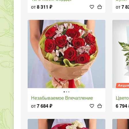
от
8 311
₽
от
7 8
Акци
Незабываемое Впечатление
Цвет
от
7 684
₽
6 794