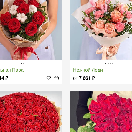
льная Пара
Нежной Леди
14
₽
от
7 661
₽