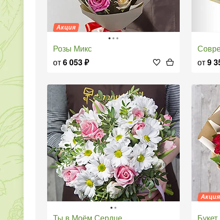
Акция
Розы Микс
Совр
от
6 053
₽
от
9 3
Акци
Ты в Моём Сердце
Буке