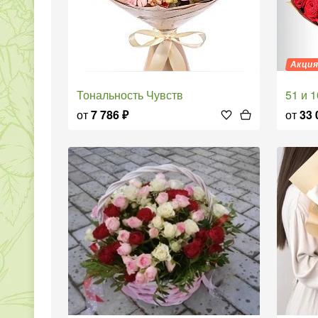
Акци
Тональность Чувств
51 и
от
7 786
₽
от
33 