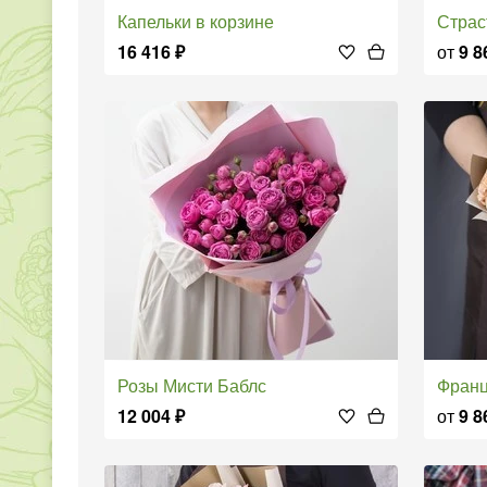
Капельки в корзине
Стра
16 416
₽
от
9 8
Розы Мисти Баблс
Фран
12 004
₽
от
9 8