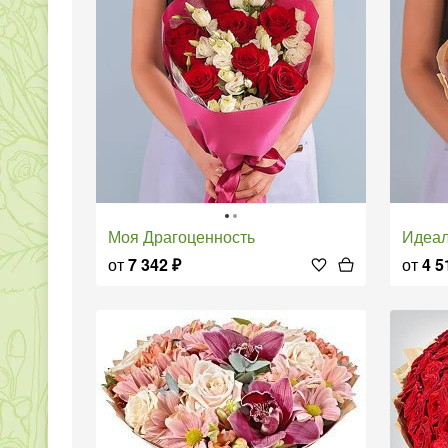
Моя Драгоценность
Идеа
от
7 342
₽
от
4 5