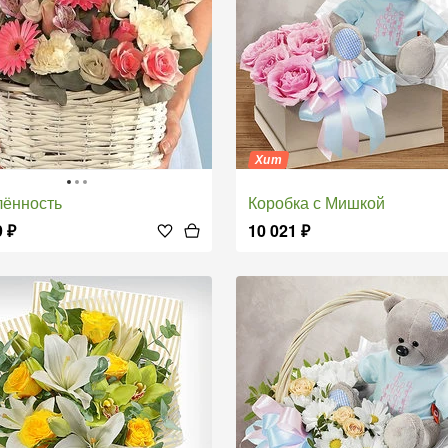
Хит
лённость
Коробка с Мишкой
9
₽
10 021
₽