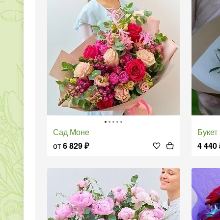
Сад Моне
Букет
от
6 829
₽
4 440