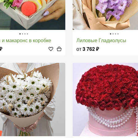
ы и макаронс в коробке
Лиловые Гладиолусы
₽
от
3 762
₽
я