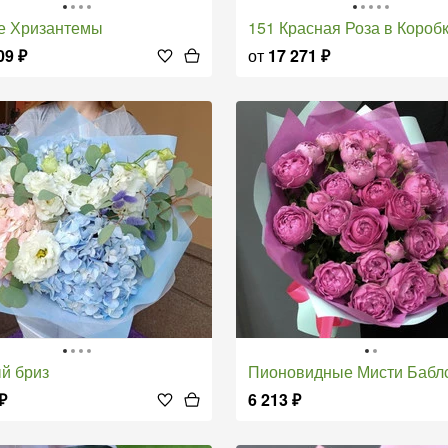
ые Хризантемы
151 Красная Роза в Короб
09
₽
от
17 271
₽
ый бриз
Пионовидные Мисти Бабл
₽
6 213
₽