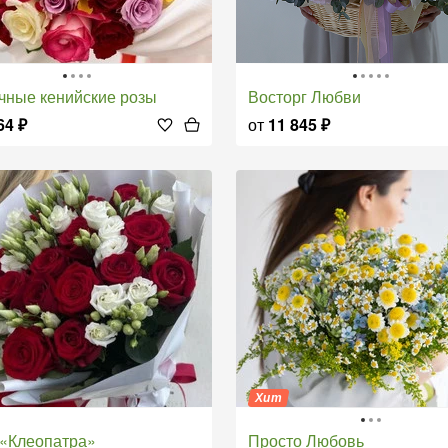
очные кенийские розы
Восторг Любви
64
₽
от
11 845
₽
Хит
т «Клеопатра»
Просто Любовь