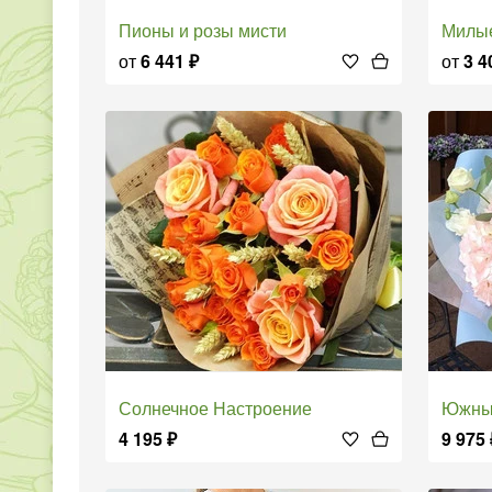
Пионы и розы мисти
Мил
от
6 441
₽
от
3 4
Солнечное Настроение
Южн
4 195
₽
9 975