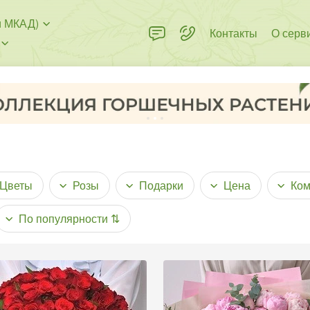
и МКАД)
Контакты
О серв
Цветы
Розы
Подарки
Цена
Ком
По популярности
⇅