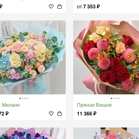
₽
от
7 353
₽
 в Милане
Пряная Вишня
72
₽
11 366
₽