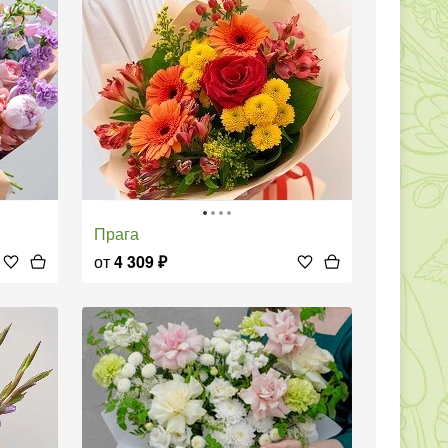
Прага
от
4 309
₽