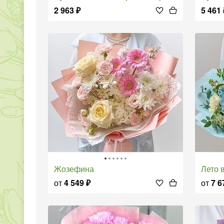
2 963
₽
5 461
Жозефина
Лето
от
4 549
₽
от
7 6