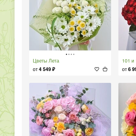
Цветы Лета
101 
от
4 549
₽
от
6 9