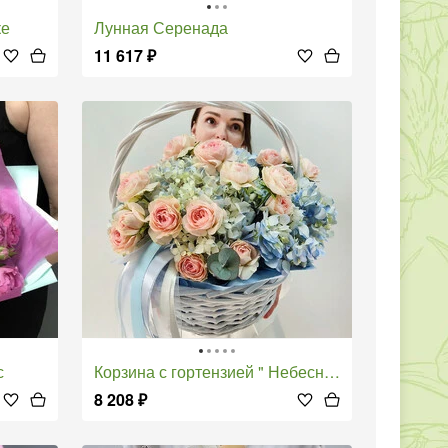
ке
Лунная Серенада
11 617
₽
с
Корзина с гортензией " Небесный взор"
8 208
₽