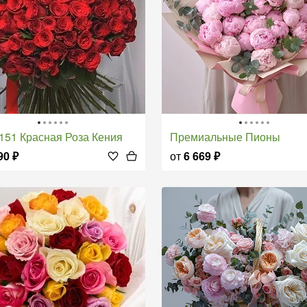
и 151 Красная Роза Кения
Премиальные Пионы
90
₽
от
6 669
₽