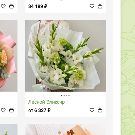
34 189
₽
Лесной Эликсир
от
6 327
₽