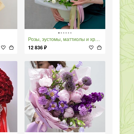
Розы, эустомы, маттиолы и хризантемы в коробке "Фарфоровая мечта"
12 836
₽