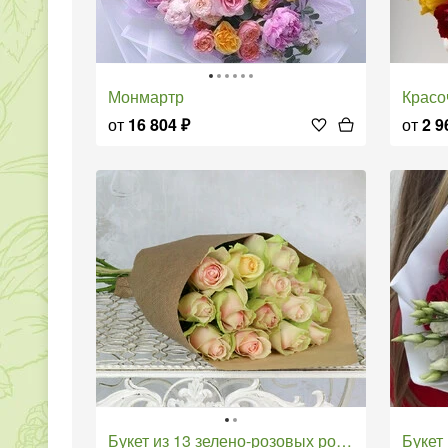
Монмартр
Крас
от
16 804
₽
от
2 9
Букет из 13 зелено-розовых роз в крафте Кения 40 см.
Буке