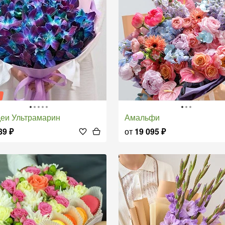
я
деи Ультрамарин
Амальфи
89
₽
от
19 095
₽