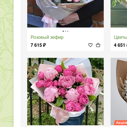
Розовый зефир
Цвет
7 615
₽
4 651
Акци