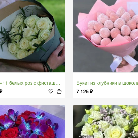
 «11 белых роз с фисташкой»
Букет из клубники в шоколаде «Нанси
₽
7 125
₽