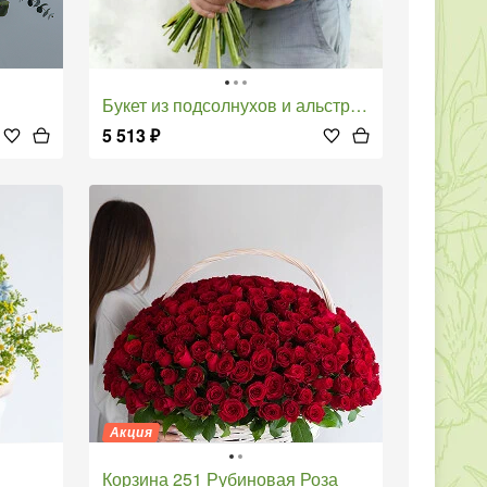
Букет из подсолнухов и альстромерий с листьями фисташки
5 513
₽
Акция
Корзина 251 Рубиновая Роза