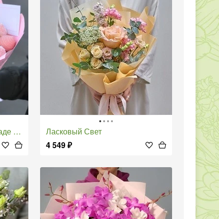
» - S
Ласковый Свет
4 549
₽