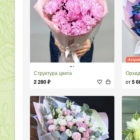
Акци
Структура цвета
Орхи
2 280
₽
от
5 6