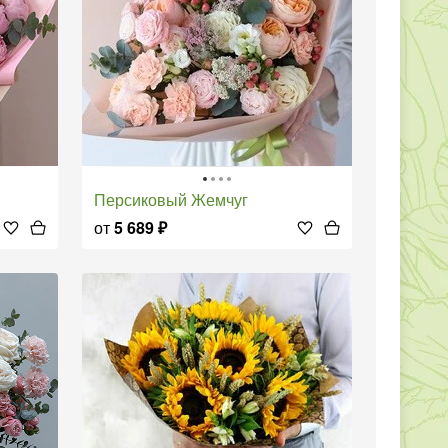
Персиковый Жемчуг
от
5 689
₽