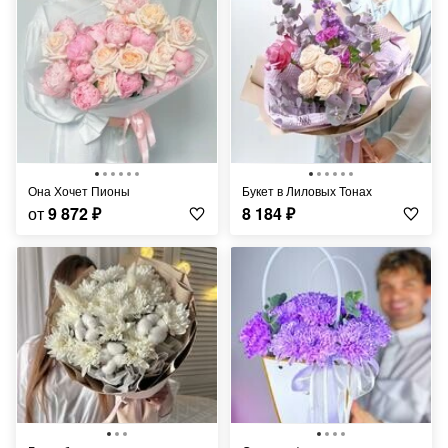
Она Хочет Пионы
Букет в Лиловых Тонах
от
9 872
₽
8 184
₽