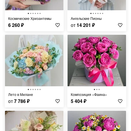
Космические Хризантемы
Ангельские Пионы
6 260
₽
от
14 201
₽
Лето в Милане
Композиция «Фаина»
от
7 786
₽
5 404
₽