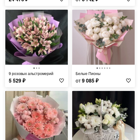
9 розовых альстромерий
Белые Пионы
5 529
₽
от
9 085
₽