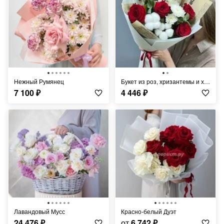
Нежный Румянец
Букет из роз, хризантемы и хлопка
7 100
₽
4 446
₽
Лавандовый Мусс
Красно-белый Дуэт
24 476
₽
от
6 742
₽