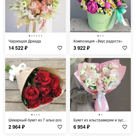
Чарующая Дриада
Композиция «Вкус радости»
14 522
₽
3 922
₽
Шикарный букет из 7 алых роз
Букет из альстрамерии и эустомы
2 964
₽
6 954
₽