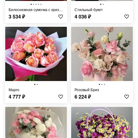
Белоснежная сумочка с хризантемой эвкалиптом
Стильный букет
3 534
₽
4 036
₽
Марго
Розовый Бриз
4 777
₽
6 224
₽