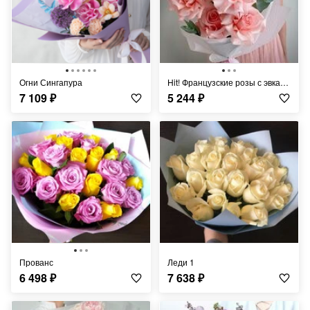
Огни Сингапура
Hit! Французские розы с эвкалиптом
7 109
₽
5 244
₽
Прованс
Леди 1
6 498
₽
7 638
₽