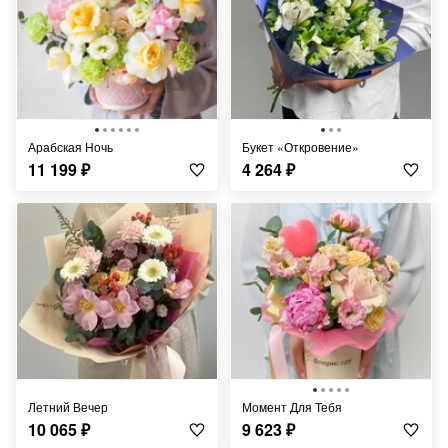
Арабская Ночь
Букет «Откровение»
11 199
₽
4 264
₽
Летний Вечер
Момент Для Тебя
10 065
₽
9 623
₽