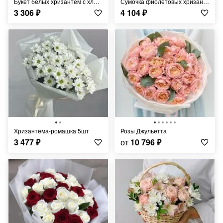
Букет белых хризантем с хлопком и лагурусом
Сумочка фиолетовых хризантем
3 306
₽
4 104
₽
Хризантема-ромашка 5шт
Розы Джульетта
3 477
₽
от
10 796
₽