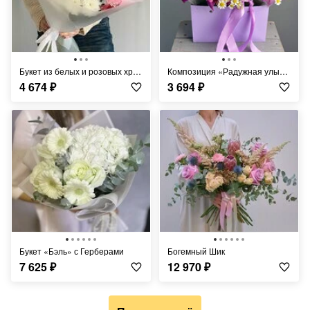
Букет из белых и розовых хризантем
Композиция «Радужная улыбка»
4 674
₽
3 694
₽
Букет «Бэль» с Герберами
Богемный Шик
7 625
₽
12 970
₽