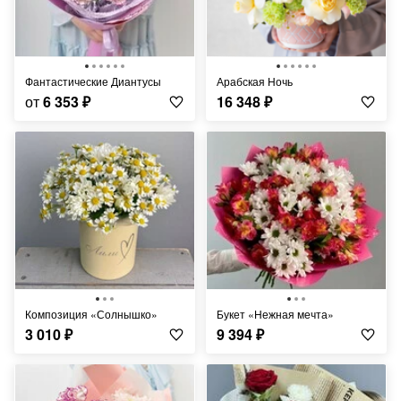
Фантастические Диантусы
Арабская Ночь
от
6 353
₽
16 348
₽
Композиция «Солнышко»
Букет «Нежная мечта»
3 010
₽
9 394
₽