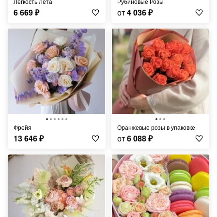
Легкость Лета
Рубиновые Розы
6 669
₽
от
4 036
₽
фрейя
Оранжевые розы в упаковке
13 646
₽
от
6 088
₽