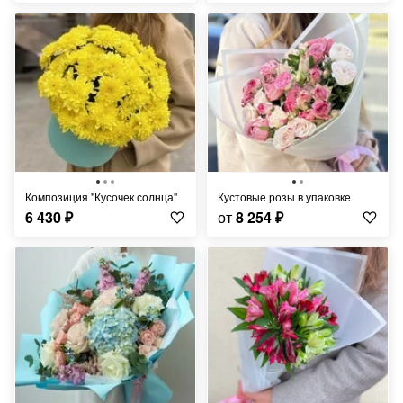
Композиция "Кусочек солнца"
Кустовые розы в упаковке
6 430
₽
от
8 254
₽