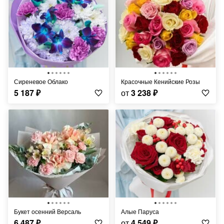
Сиреневое Облако
Красочные Кенийские Розы
5 187
₽
от
3 238
₽
Букет осенний Версаль
Алые Паруса
6 487
₽
от
4 549
₽