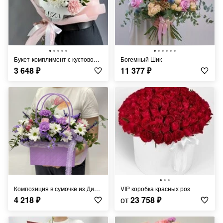
Букет-комплимент с кустовой розой и хризантемой
Богемный Шик
3 648
₽
11 377
₽
Композиция в сумочке из Диантуса и Хризантем
VIP коробка красных роз
4 218
₽
от
23 758
₽