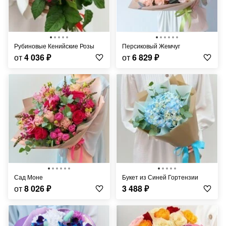
Рубиновые Кенийские Розы
Персиковый Жемчуг
от
4 036
₽
от
6 829
₽
Сад Моне
Букет из Синей Гортензии
от
8 026
₽
3 488
₽