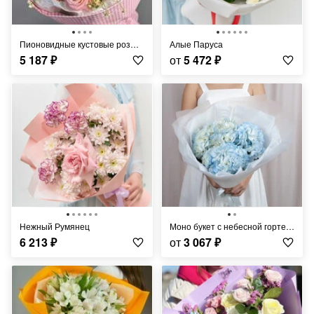
Пионовидные кустовые розы Бомбастик с ромашкой в стильной ткани в клеточку
Алые Паруса
5 187
₽
от
5 472
₽
Нежный Румянец
Моно букет с небесной гортензией
6 213
₽
от
3 067
₽