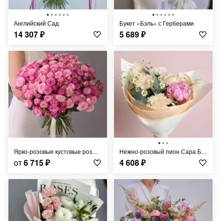
Английский Сад
Букет «Бэль» с Герберами
14 307
₽
5 689
₽
Ярко-розовые кустовые розы под ленту (от 9 шт)
Нежно-розовый пион Сара Бернар с персиковой хризантемой и ромашкой
от
6 715
₽
4 608
₽