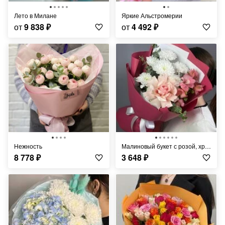
Лето в Милане
Яркие Альстромерии
от
9 838
₽
от
4 492
₽
Нежность
Малиновый букет с розой, хризантемой и альстромерией
8 778
₽
3 648
₽