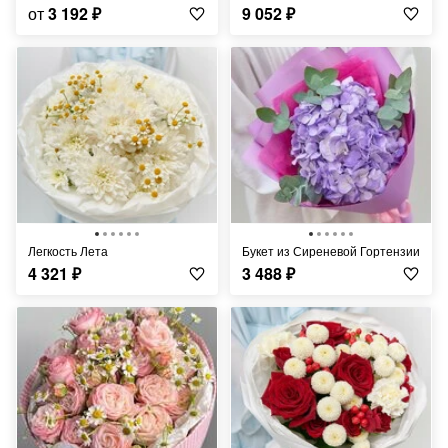
от
3 192
₽
9 052
₽
Легкость Лета
Букет из Сиреневой Гортензии
4 321
₽
3 488
₽