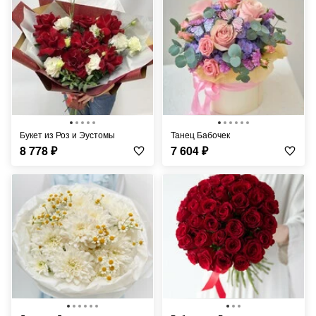
Букет из Роз и Эустомы
Танец Бабочек
8 778
₽
7 604
₽