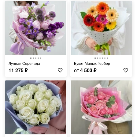
Лунная Серенада
Букет Милых Гербер
11 275
₽
от
4 503
₽