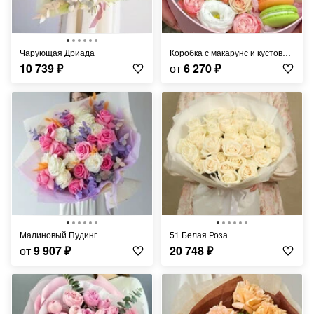
Чарующая Дриада
Коробка с макарунс и кустовой розой
10 739
₽
от
6 270
₽
Малиновый Пудинг
51 Белая Роза
от
9 907
₽
20 748
₽