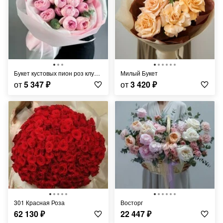
Букет кустовых пион роз клубничный пломбир
Милый Букет
от
5 347
₽
от
3 420
₽
301 Красная Роза
Восторг
62 130
₽
22 447
₽