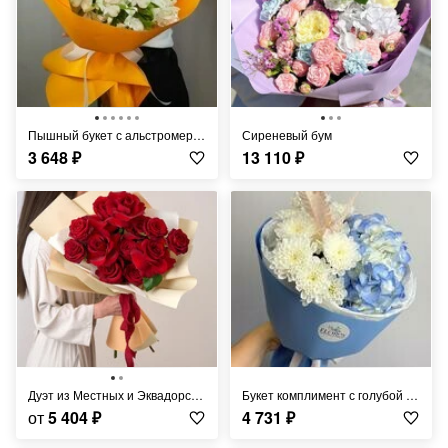
Пышный букет с альстромерией
Сиреневый бум
3 648
₽
13 110
₽
Дуэт из Местных и Эквадорских роз
Букет комплимент с голубой гортензией , хризантемой и папоротником
от
5 404
₽
4 731
₽