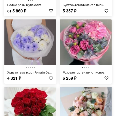
Белые розы в упаковке
Букетик-комплимент с пион-розой
от
5 860
₽
5 357
₽
Хризантема (сорт Алтай) бело-сиреневая в оформлении (5 шт)
Розовая гортензия с пионовидной розой и синим чертополохом
4 321
₽
6 259
₽