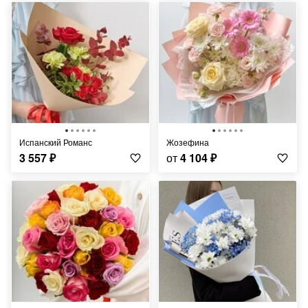
Испанский Романс
Жозефина
3 557
₽
от
4 104
₽