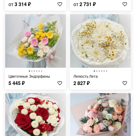
от
3 314
₽
от
2 731
₽
Цветочные Эндорфины
Легкость Лета
5 445
₽
2 827
₽