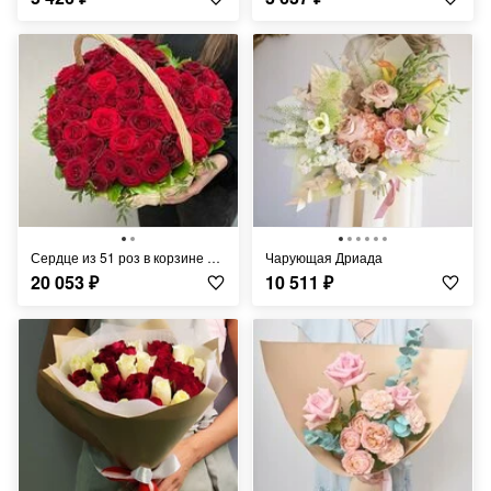
Сердце из 51 роз в корзине «Люблю тебя»
Чарующая Дриада
20 053
₽
10 511
₽