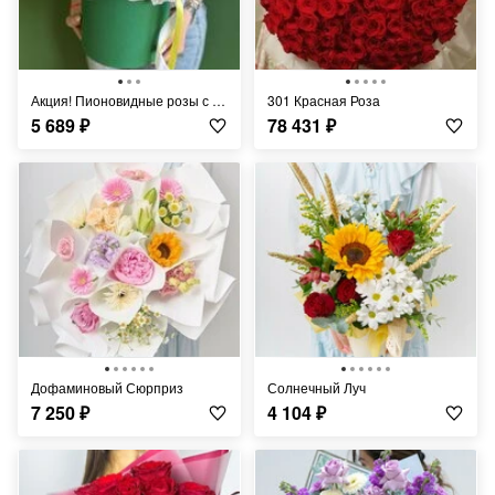
Акция! Пионовидные розы с диантусами и статицей
301 Красная Роза
5 689
₽
78 431
₽
Дофаминовый Сюрприз
Солнечный Луч
7 250
₽
4 104
₽