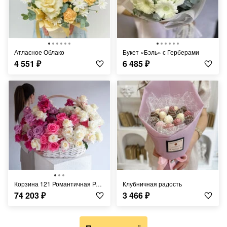
Атласное Облако
Букет «Бэль» с Герберами
4 551
₽
6 485
₽
Корзина 121 Романтичная Роза
Клубничная радость
74 203
₽
3 466
₽