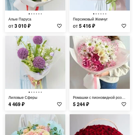
Алые Паруса
Персиковый Жемчуг
от
3 010
₽
от
5 416
₽
Лиловые Сферы
Ромашки с пионовидной розой и гипсофилой
4 469
₽
5 244
₽