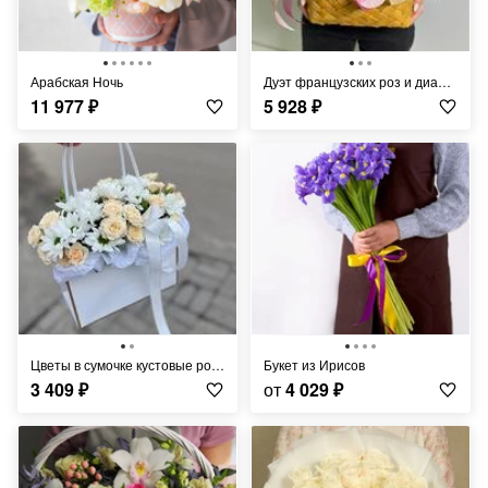
Арабская Ночь
Дуэт французских роз и диантусов
11 977
₽
5 928
₽
Цветы в сумочке кустовые розы и хризантема
Букет из Ирисов
3 409
₽
от
4 029
₽