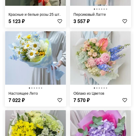
Красные и белые розы 25 шт.
Персиковый Латте
5 123
₽
3 557
₽
Настоящее Лето
Облако из Цветов
7 022
₽
7 570
₽