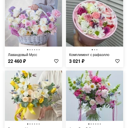
Лавандовый Мусс
Комплимент с рафаэлло
22 460
₽
3 021
₽