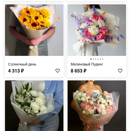
Солнечный день
Малиновый Пудинг
4 313
₽
8 653
₽