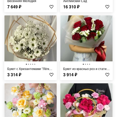
Весенняя Мелодия
Английский Сад
7 649
₽
16 310
₽
Букет с Хризантемами "Лёгкий Ветерок"
Букет из красных роз и статицы
3 314
₽
3 914
₽