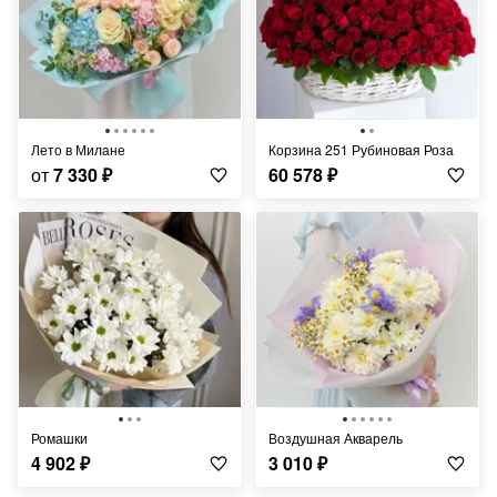
Лето в Милане
Корзина 251 Рубиновая Роза
от
7 330
₽
60 578
₽
Ромашки
Воздушная Акварель
4 902
₽
3 010
₽