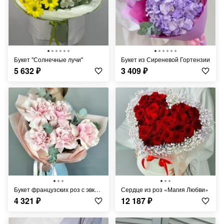
Букет "Солнечные лучи"
Букет из Сиреневой Гортензии
5 632
₽
3 409
₽
Букет французских роз с эвкалиптом, 5шт.
Сердце из роз «Магия Любви»
4 321
₽
12 187
₽