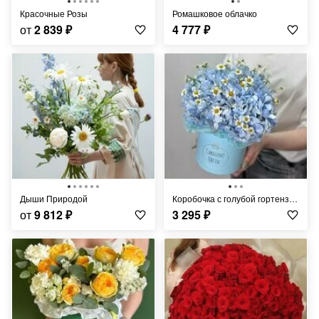
Красочные Розы
Ромашковое облачко
от
2 839
₽
4 777
₽
Дыши Природой
Коробочка с голубой гортензией и ромашками
от
9 812
₽
3 295
₽