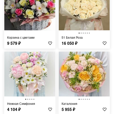
Корзина с цветами
51 Белая Роза
9 579
₽
16 050
₽
Нежная Симфония
Каталония
4 104
₽
5 955
₽