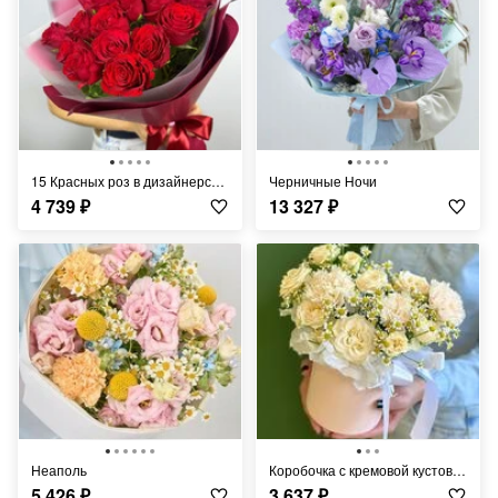
15 Красных роз в дизайнерской упаковке
Черничные Ночи
4 739
₽
13 327
₽
Неаполь
Коробочка с кремовой кустовой розой ,ромашками и кремовыми диантусами
5 426
₽
3 637
₽