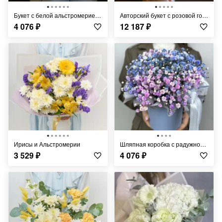
Букет с белой альстромерией и хризантемой
Авторский букет с розовой гортензией и розами
4 076
₽
12 187
₽
Ирисы и Альстромерии
Шляпная коробка с радужной гипсофилой
3 529
₽
4 076
₽