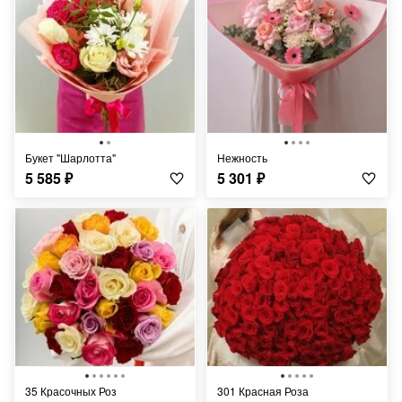
Букет "Шарлотта"
Нежность
5 585
₽
5 301
₽
35 Красочных Роз
301 Красная Роза