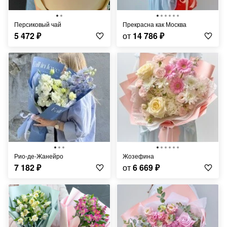
Персиковый чай
Прекрасна как Москва
5 472
₽
от
14 786
₽
Рио-де-Жанейро
Жозефина
7 182
₽
от
6 669
₽