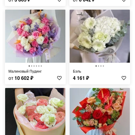
Малиновый Пудинг
Бэль
от
10 602
₽
4 161
₽