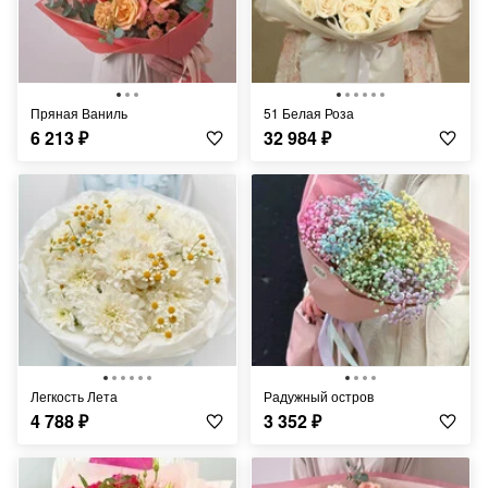
Пряная Ваниль
51 Белая Роза
6 213
₽
32 984
₽
Легкость Лета
Радужный остров
4 788
₽
3 352
₽