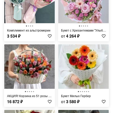
Комплимент из альстромерии
Букет с Хризантемами "Улыбка Ангела"
3 534
₽
от
4 264
₽
АКЦИЯ! Корзина из 51 розы микс
Букет Милых Гербер
16 872
₽
от
3 580
₽