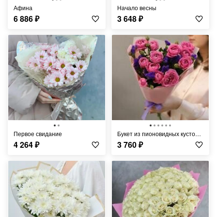
Афина
Начало весны
6 886
₽
3 648
₽
Первое свидание
Букет из пионовидных кустовых роз и ярких веточек статицы
4 264
₽
3 760
₽