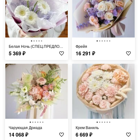
Белая Ночь (СПЕЦ.ПРЕДЛОЖЕНИЕ от 10 шт. на 1 адрес)
фрейя
5 369
₽
16 291
₽
Чарующая Дриада
Крем Ваниль
14 068
₽
6 669
₽