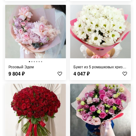
Розовый Эдем
Букет из 5 ромашковых хризантем
9 804
₽
4 047
₽