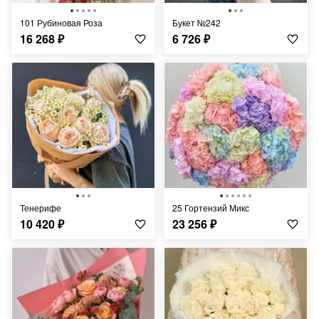
101 Рубиновая Роза
Букет №242
16 268
₽
6 726
₽
Тенерифе
25 Гортензий Микс
10 420
₽
23 256
₽