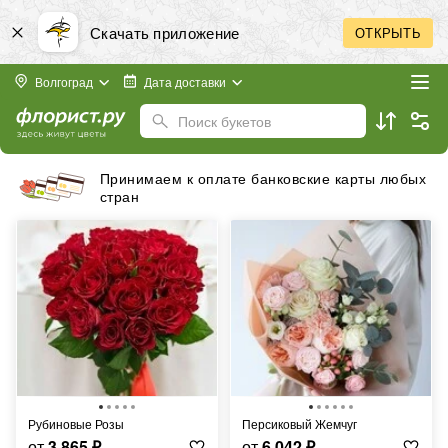
Скачать приложение
ОТКРЫТЬ
Волгоград
Дата доставки
Поиск букетов
Бесплатная доставка в пределах города
Рубиновые Розы
Персиковый Жемчуг
от
3 865
₽
от
6 042
₽