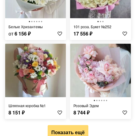
Белые Хризантемы
101 роза. Букет №252
от
6 156
₽
17 556
₽
Шляпная коробка №1
Розовый Эдем
8 151
₽
8 744
₽
Показать ещё