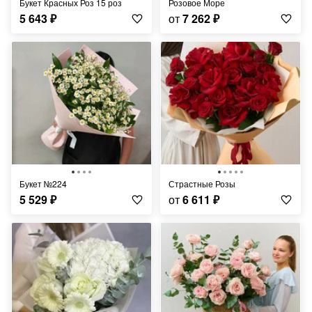
Букет Красных Роз 15 роз
Розовое Море
5 643
₽
от
7 262
₽
Букет №224
Страстные Розы
5 529
₽
от
6 611
₽