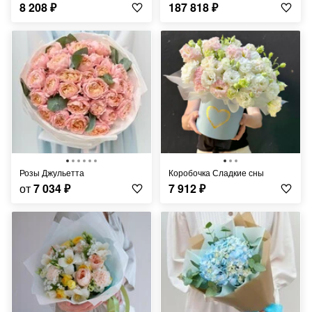
8 208
₽
187 818
₽
Розы Джульетта
Коробочка Сладкие сны
от
7 034
₽
7 912
₽