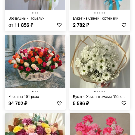
Воздушный Поцелуй
Букет из Синей Гортензии
от
11 856
₽
2 782
₽
Корзина 101 роза
Букет с Хризантемами "Лёгкий Ветерок"
34 702
₽
5 586
₽