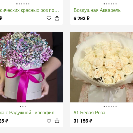
сических красных роз под ленту
Воздушная Акварель
₽
6 293
₽
бка с Радужной Гипсофилой
51 Белая Роза
25
₽
31 156
₽