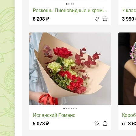
Роскошь. Пионовидные и кремовые розы
7 клас
8 208
₽
3 990
Испанский Романс
Коро
5 073
₽
от
3 6