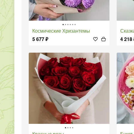
Космические Хризантемы
Сказ
5 677
₽
4 218
Красные розы
Буке