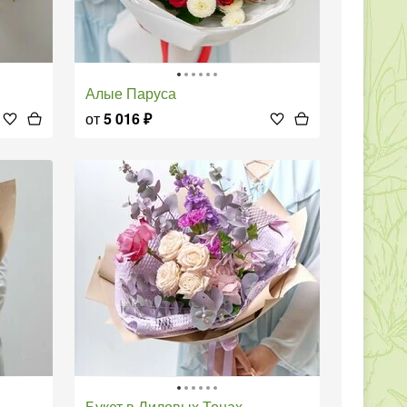
Алые Паруса
от
5 016
₽
Букет в Лиловых Тонах