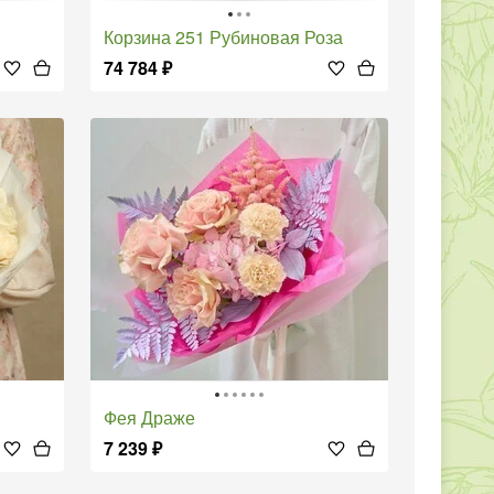
Корзина 251 Рубиновая Роза
74 784
₽
Фея Драже
7 239
₽