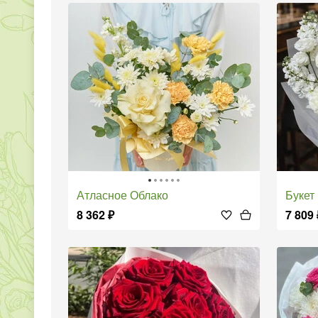
Атласное Облако
Буке
8 362
₽
7 809