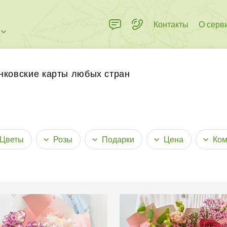
Контакты
О серв
 пределах города
нковские карты любых стран
Цветы
Розы
Подарки
Цена
Ком