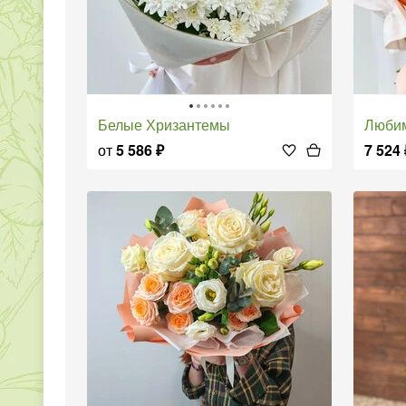
Белые Хризантемы
Люби
от
5 586
₽
7 524