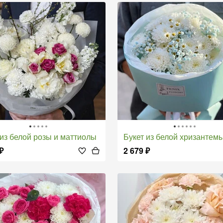
т из белой розы и маттиолы
Букет из белой хризантемы и гипс
₽
2 679
₽