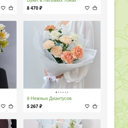
8 470
₽
9 Нежных Диантусов
5 267
₽