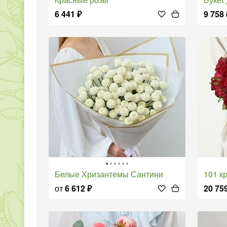
6 441
₽
9 758
Белые Хризантемы Сантини
101 
от
6 612
₽
20 75