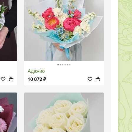
Адажио
10 072
₽