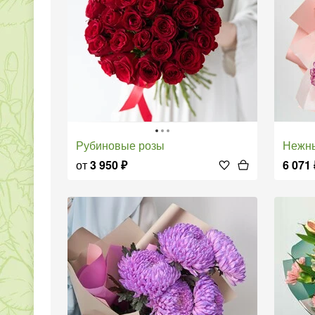
Рубиновые розы
Неж
от
3 950
₽
6 071