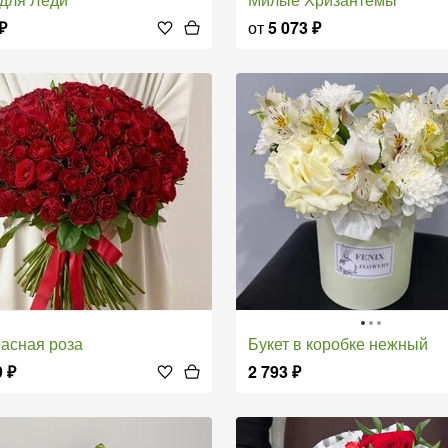
₽
от
5 073
₽
красная роза
Букет в коробке нежный
9
₽
2 793
₽