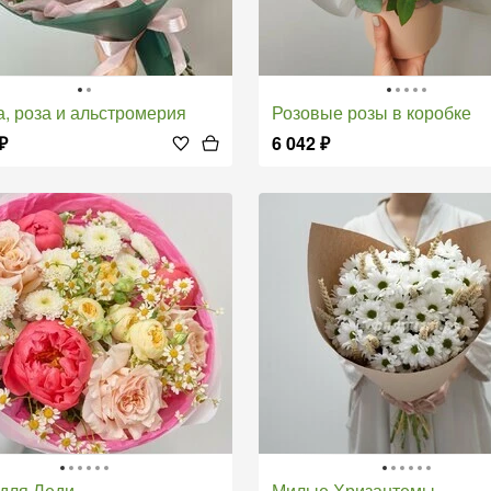
ка, роза и альстромерия
Розовые розы в коробке
₽
6 042
₽
т для Леди
Милые Хризантемы