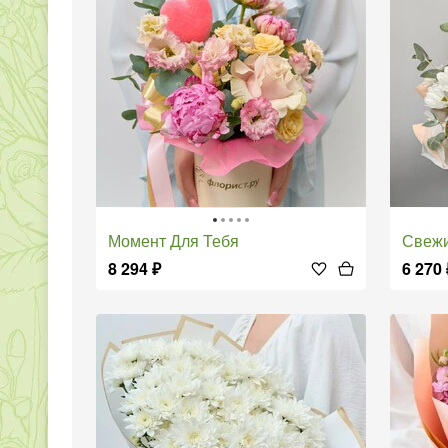
Момент Для Тебя
Свеж
8 294
₽
6 270