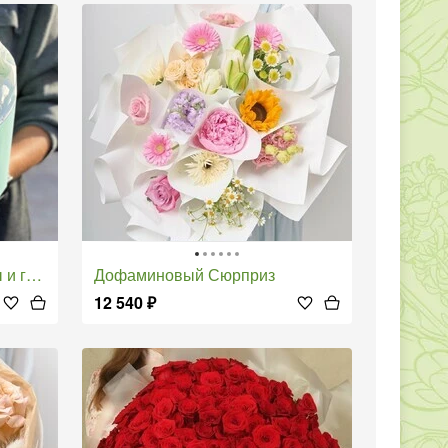
офилы
Дофаминовый Сюрприз
12 540
₽