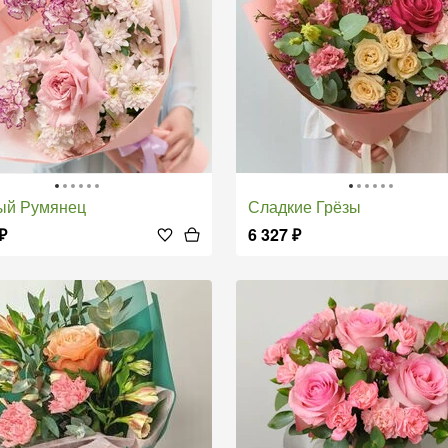
ный Румянец
Сладкие Грёзы
₽
6 327
₽