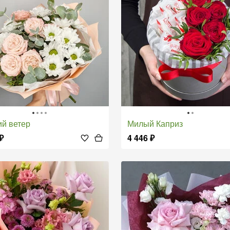
ий ветер
Милый Каприз
₽
4 446
₽