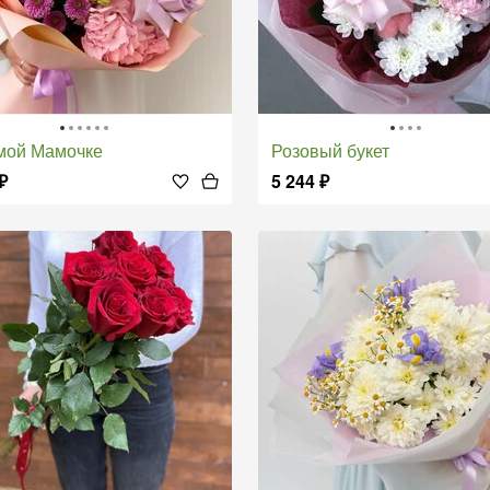
мой Мамочке
Розовый букет
₽
5 244
₽