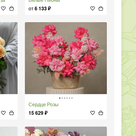
от
6 133
₽
Сердце Розы
15 629
₽