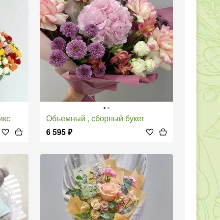
икс
Объемный , сборный букет
6 595
₽