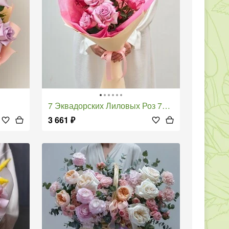
7 Эквадорских Лиловых Роз 70 см
3 661
₽