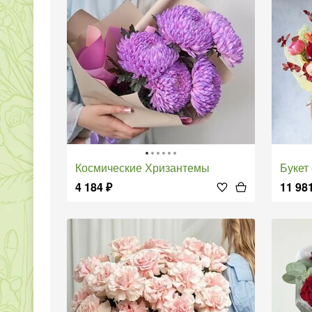
Космические Хризантемы
Буке
4 184
₽
11 98