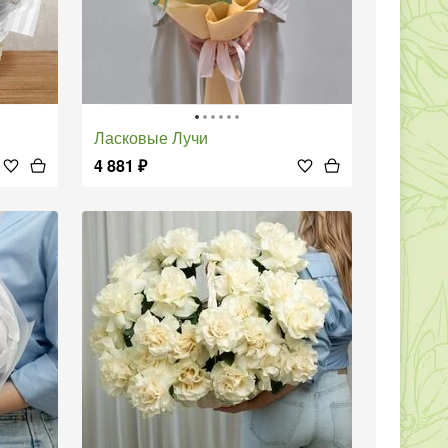
Ласковые Лучи
4 881
₽