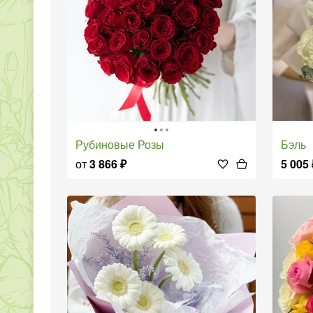
Рубиновые Розы
Бэль
от
3 866
₽
5 005