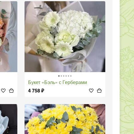
Букет «Бэль» с Герберами
4 758
₽