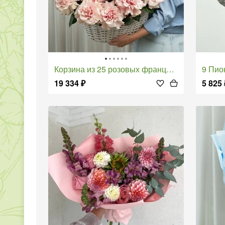
Корзина из 25 розовых французских роз
9 Пио
19 334
₽
5 825