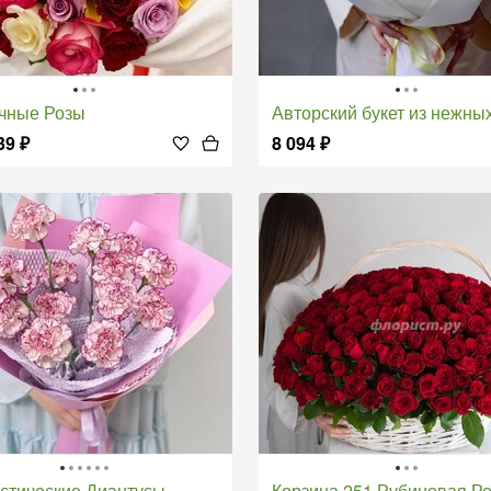
очные Розы
Авторский букет из нежных роз и диан
39
₽
8 094
₽
астические Диантусы
Корзина 251 Рубиновая Р