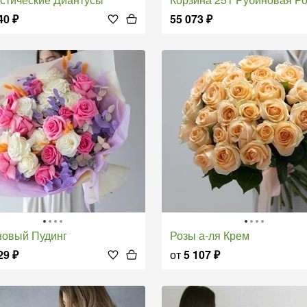
40
₽
55 073
₽
новый Пудинг
Розы а-ля Крем
29
₽
от
5 107
₽