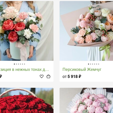
ция в нежных тонах для Любимой мамы
Персиковый Жемчуг
₽
от
5 918
₽