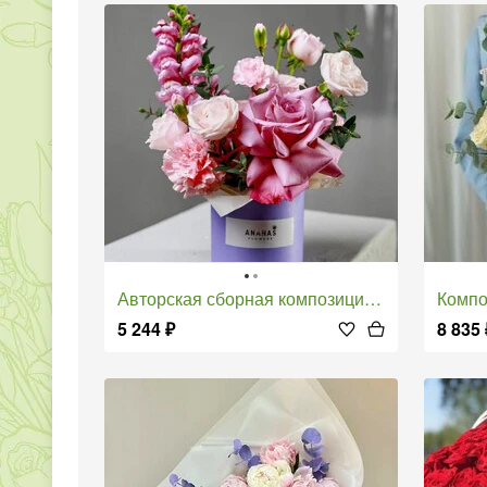
Авторская сборная композиция в коробке
Компози
5 244
₽
8 835