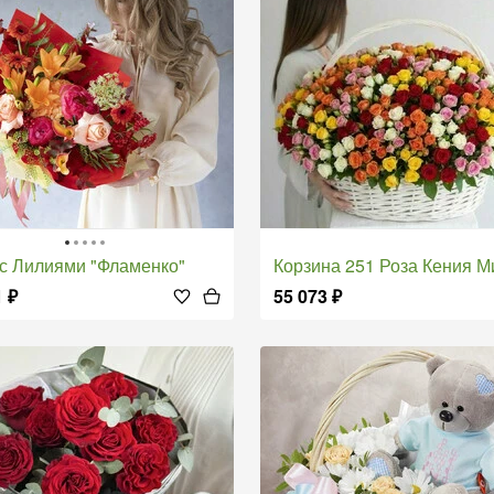
т с Лилиями "Фламенко"
Корзина 251 Роза Кения М
1
₽
55 073
₽