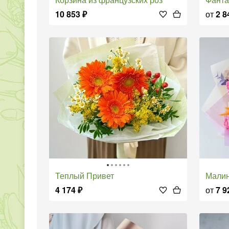
10 853
₽
от
2 8
Теплый Привет
Мали
4 174
₽
от
7 9