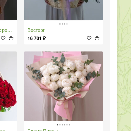
тусов
Восторг
16 701
₽
оза
Белые Пионы