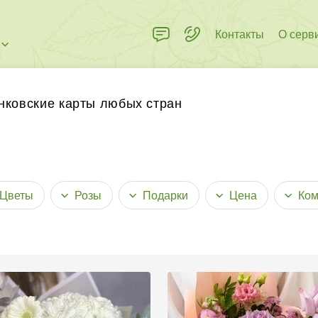
Контакты
О серв
 пределах города
нковские карты любых стран
Цветы
Розы
Подарки
Цена
Ком