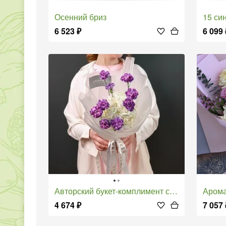
Осенний бриз
15 с
6 523
₽
6 099
Авторский букет-комплимент с гортензией и диантусами
Аром
4 674
₽
7 057