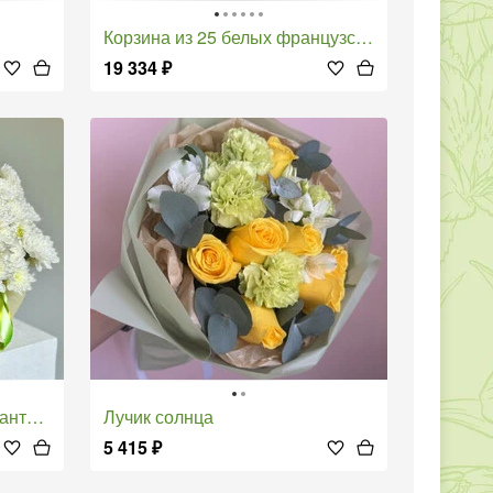
Корзина из 25 белых французских роз
19 334
₽
мами
Лучик солнца
5 415
₽