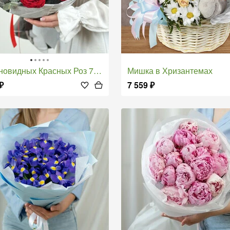
новидных Красных Роз 70 см
Мишка в Хризантемах
₽
7 559
₽