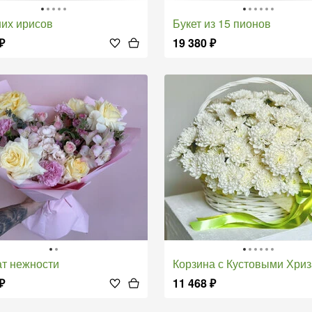
иних ирисов
Букет из 15 пионов
₽
19 380
₽
ат нежности
Корзина с Кустовыми Хризанте
₽
11 468
₽