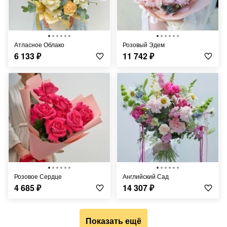
Атласное Облако
Розовый Эдем
6 133
₽
11 742
₽
Розовое Сердце
Английский Сад
4 685
₽
14 307
₽
Показать ещё