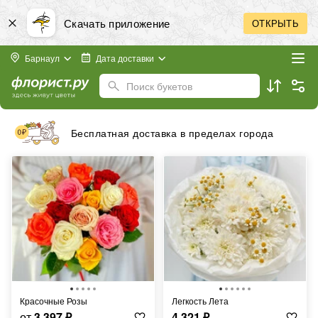
Скачать приложение
ОТКРЫТЬ
Барнаул
Дата доставки
Поиск букетов
Принимаем к оплате банковские карты любых
стран
Красочные Розы
Легкость Лета
от
3 397
₽
4 321
₽