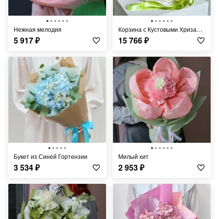
Нежная мелодия
Корзина с Кустовыми Хризантемами
5 917
₽
15 766
₽
Букет из Синей Гортензии
Милый хит
3 534
₽
2 953
₽