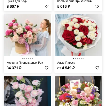
Букет для Леди
Космические Хризантемы
8 607
₽
5 016
₽
Корзина Пионовидных Роз
Алые Паруса
34 371
₽
от
4 549
₽