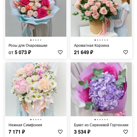
Розы для Очаровашки
Ароматная Корзина
от
5 073
₽
21 649
₽
Нежная Симфония
Букет из Сиреневой Гортензии
7 171
₽
3 534
₽