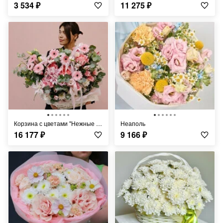
3 534
₽
11 275
₽
Корзина с цветами "Нежные чувства"
Неаполь
16 177
₽
9 166
₽