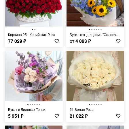
Корзина 251 Кенийских Роза
Букет-сет для дома "Солнечный луч"
77 029
₽
от
4 093
₽
Букет в Лиловых Тонах
51 Белая Роза
5 951
₽
21 022
₽