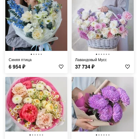
Синяя птица
Лавандовый Мусс
6 954
₽
37 734
₽