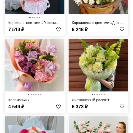
Корзина с цветами «Розовые лютики»
Корзиночка с цветами «Дар природы» арт. KOMP28 Наличие: В наличии Корзиночка с цветами «Дар природы»
7 513
₽
8 248
₽
Колокольчик
Фисташковый рассвет
4 549
₽
6 373
₽