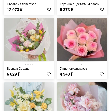
Облако из лепестков
Корзина с цветами «Розовые сны»
12 073
₽
6 373
₽
Весна в Сердце
7 пионовидных роз
6 829
₽
4 948
₽