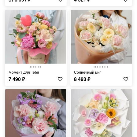
Момент Для Тебя
Солнечный миг
7 490
₽
8 493
₽