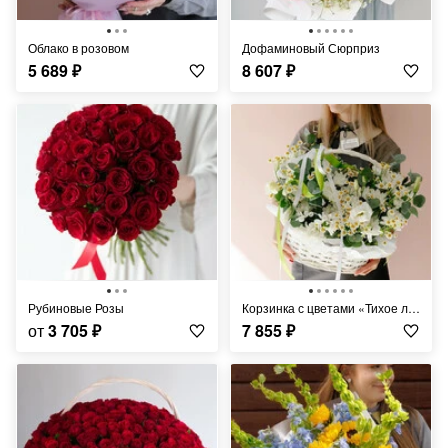
Облако в розовом
Дофаминовый Сюрприз
5 689
₽
8 607
₽
Рубиновые Розы
Корзинка с цветами «Тихое лето»
от
3 705
₽
7 855
₽