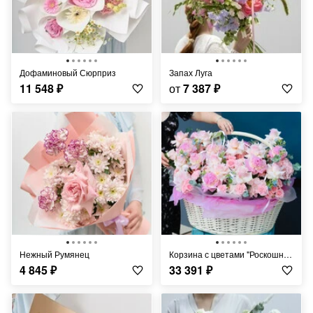
Дофаминовый Сюрприз
Запах Луга
11 548
₽
от
7 387
₽
Нежный Румянец
Корзина с цветами "Роскошный максимум"
4 845
₽
33 391
₽