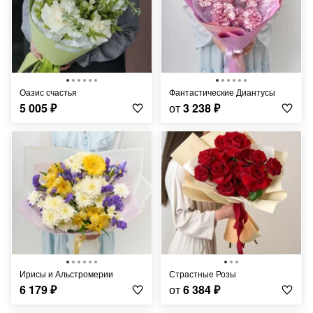
Оазис счастья
Фантастические Диантусы
5 005
₽
от
3 238
₽
Ирисы и Альстромерии
Страстные Розы
6 179
₽
от
6 384
₽