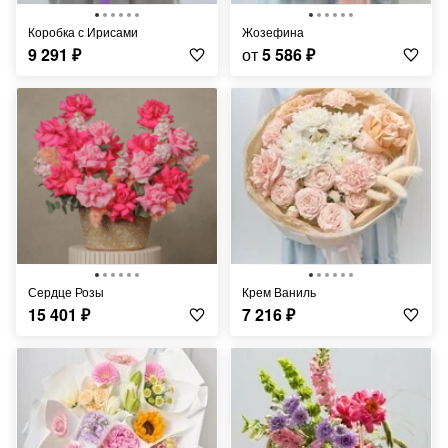
Коробка с Ирисами
Жозефина
9 291
₽
от
5 586
₽
Сердце Розы
Крем Ваниль
15 401
₽
7 216
₽