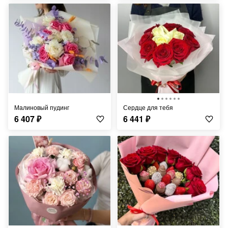
Малиновый пудинг
Сердце для тебя
6 407
₽
6 441
₽