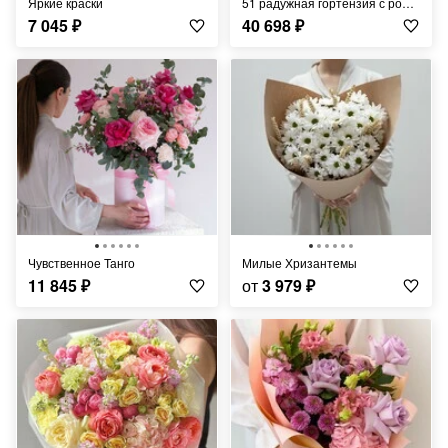
Яркие краски
51 радужная гортензия с ромашками
7 045
₽
40 698
₽
Чувственное Танго
Милые Хризантемы
11 845
₽
от
3 979
₽