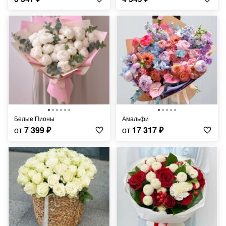
Белые Пионы
Амальфи
от
7 399
₽
от
17 317
₽