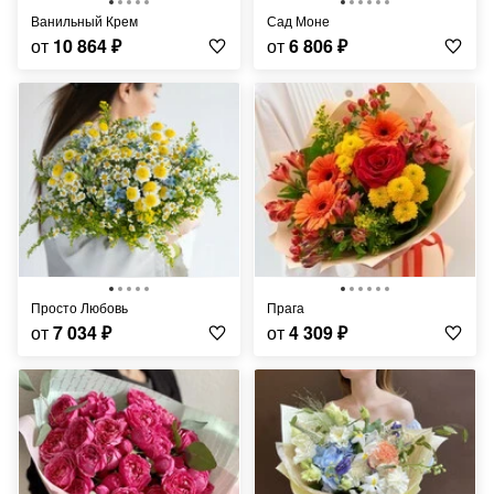
Ванильный Крем
Сад Моне
от
10 864
₽
от
6 806
₽
Просто Любовь
Прага
от
7 034
₽
от
4 309
₽