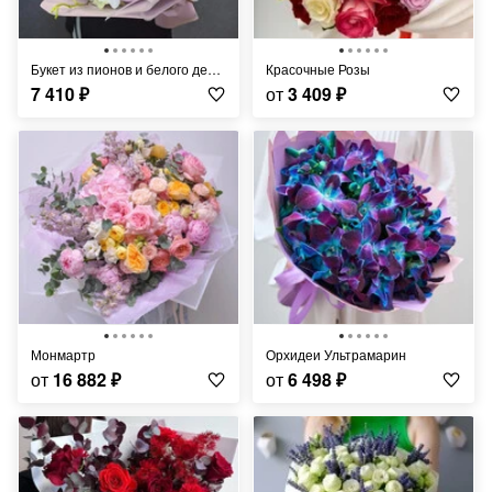
Букет из пионов и белого дендробиума "Шепот нежности"
Красочные Розы
7 410
₽
от
3 409
₽
Монмартр
Орхидеи Ультрамарин
от
16 882
₽
от
6 498
₽