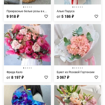
Прекрасные белые розы в корзине
Алые Паруса
9 918
₽
от
5 186
₽
Фрида Кало
Букет из Розовой Гортензии
от
8 197
₽
3 067
₽