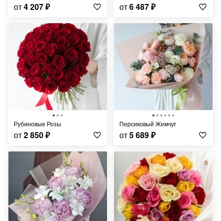
от
4 207
₽
от
6 487
₽
Рубиновые Розы
Персиковый Жемчуг
от
2 850
₽
от
5 689
₽