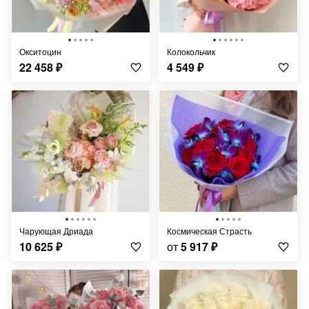
Окситоцин
Колокольчик
22 458
₽
4 549
₽
Чарующая Дриада
Космическая Страсть
10 625
₽
от
5 917
₽