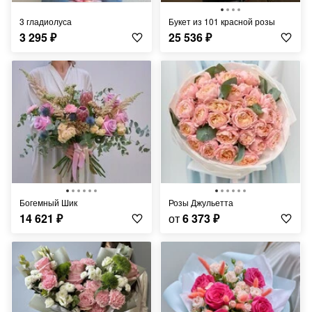
3 гладиолуса
букет из 101 красной розы
3 295
₽
25 536
₽
Богемный Шик
Розы Джульетта
14 621
₽
от
6 373
₽