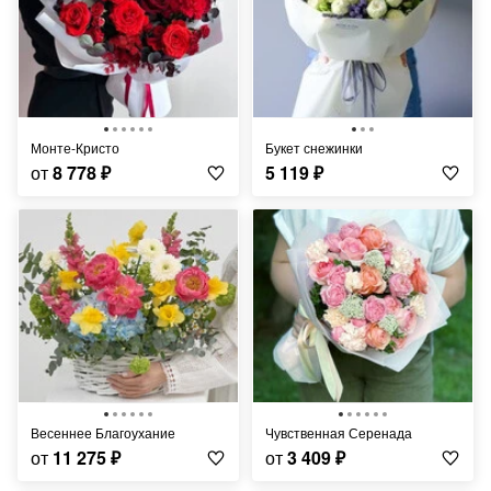
Монте-Кристо
Букет снежинки
от
8 778
₽
5 119
₽
Весеннее Благоухание
Чувственная Серенада
от
11 275
₽
от
3 409
₽