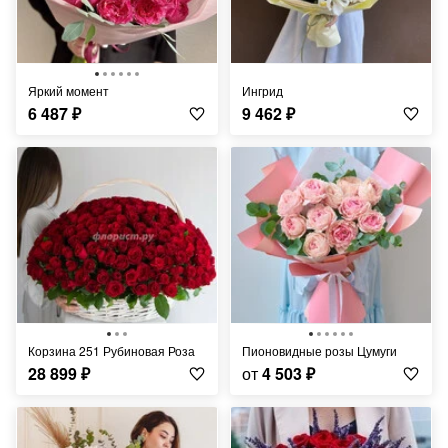
Яркий момент
Ингрид
6 487
₽
9 462
₽
Корзина 251 Рубиновая Роза
Пионовидные розы Цумуги
28 899
₽
от
4 503
₽