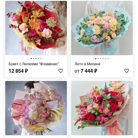
Букет с Лилиями "Фламенко"
Лето в Милане
12 854
₽
от
7 444
₽