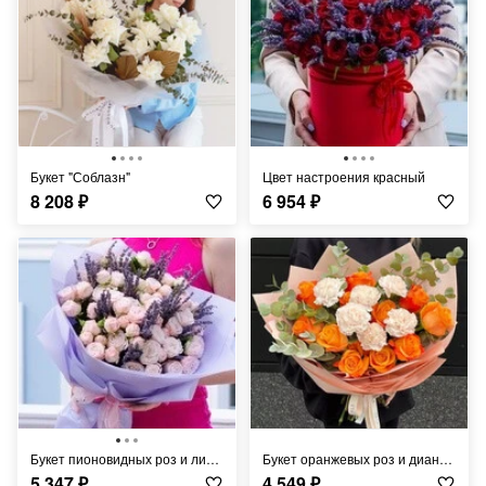
Букет "Соблазн"
Цвет настроения красный
8 208
₽
6 954
₽
Букет пионовидных роз и лимониума
Букет оранжевых роз и диантусов
5 347
₽
4 549
₽