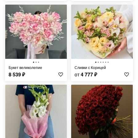
Букет великолепие
Сливки с Корицей
8 539
₽
от
4 777
₽