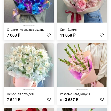
Отражение звезд в океане
Свит Дримс
7 068
₽
11 058
₽
Небесная орхидея
Розовые Гладиолусы
7 524
₽
от
3 637
₽