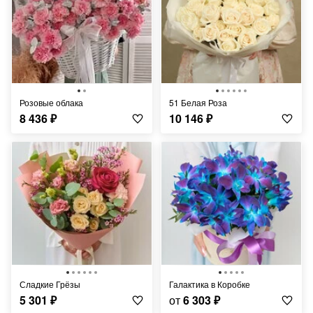
Розовые облака
51 Белая Роза
8 436
₽
10 146
₽
Сладкие Грёзы
Галактика в Коробке
5 301
₽
от
6 303
₽