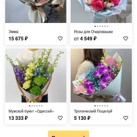
Эмма
Розы для Очаровашки
15 675
₽
от
4 549
₽
Мужской букет «Одиссей»
Тропический Поцелуй
13 333
₽
5 130
₽