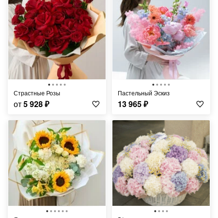
Страстные Розы
Пастельный Эскиз
от
5 928
₽
13 965
₽