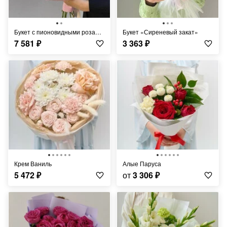
Букет с пионовидными розами и эвкалиптом
Букет «Сиреневый закат»
7 581
₽
3 363
₽
Крем Ваниль
Алые Паруса
5 472
₽
от
3 306
₽