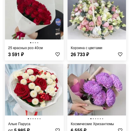
25 красных роз 40см
корзина с цветами
3 591
₽
26 733
₽
Алые Паруса
Космические Хризантемы
от
5 985
₽
6 555
₽