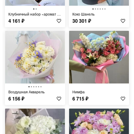
Клубничный набор «аромат любви»
Коко Шанель
4 161
₽
30 301
₽
Воздушная Акварель
Нимфа
6 156
₽
6 715
₽