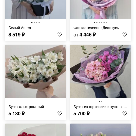
Белый Ангел
Фантастические Диантусы
8 519
₽
от
4 446
₽
Букет альстромерий
букет из гортензии и кустовой розы
5 130
₽
5 700
₽