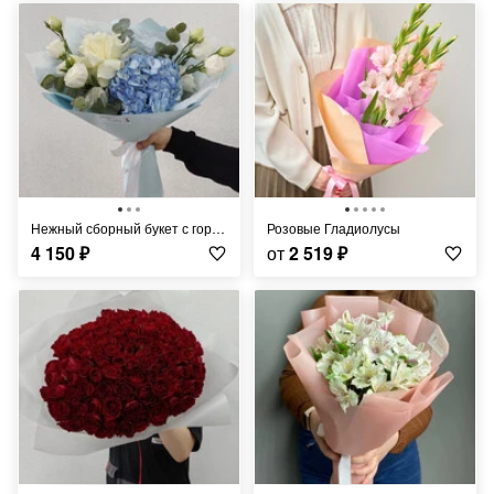
Нежный сборный букет с гортензией и эустомой
Розовые Гладиолусы
4 150
₽
от
2 519
₽