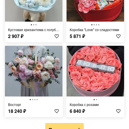
Кустовая хризантема с голубым хлопком
Коробка "Love" со сладостями
2 907
₽
5 871
₽
Восторг
коробка с розами
18 240
₽
6 840
₽