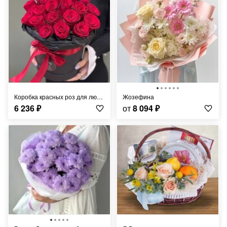
Коробка красных роз для любимой
Жозефина
6 236
₽
от
8 094
₽