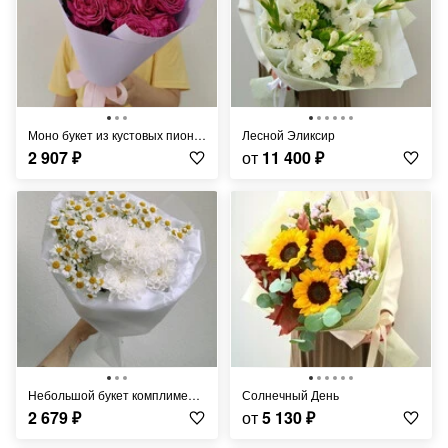
Моно букет из кустовых пионовидных роз
Лесной Эликсир
2 907
₽
от
11 400
₽
Небольшой букет комплимент с ромашками
Солнечный День
2 679
₽
от
5 130
₽