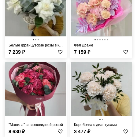
Белые французские розы в корзине
Фея Драже
7 239
₽
7 159
₽
"Манила" с пионовидной розой
Коробочка с диантусами
8 630
₽
3 477
₽