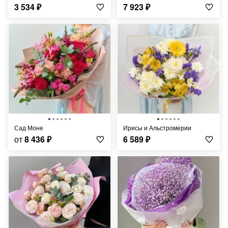
3 534
₽
7 923
₽
Сад Моне
Ирисы и Альстромерии
от
8 436
₽
6 589
₽