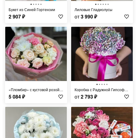
Букет из Синей Гортензии
Лиловые Гладиолусы
2 907
₽
от
3 990
₽
«Пломбир» с кустовой розой любимой
Коробка с Радужной Гипсофилой
5 084
₽
от
2 793
₽