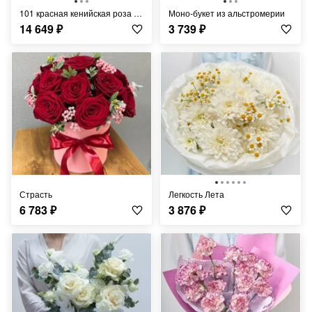
101 красная кенийская роза 40см
Моно-букет из альстромерии
14 649
₽
3 739
₽
Страсть
Легкость Лета
6 783
₽
3 876
₽