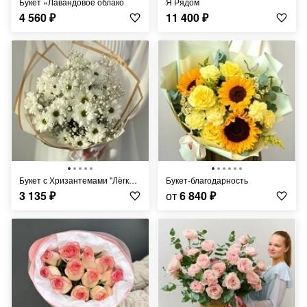
Букет «Лавандовое облако
Я Рядом
4 560
₽
11 400
₽
Букет с Хризантемами "Лёгкий Ветерок"
Букет-благодарность
3 135
₽
от
6 840
₽