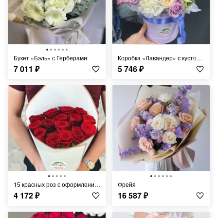
Букет «Бэль» с Герберами
Коробка «Лавандер» с кустовой розой
7 011
₽
5 746
₽
15 красных роз с оформлением
фрейя
4 172
₽
16 587
₽