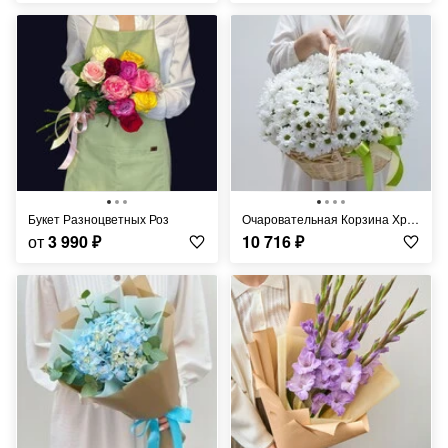
Букет Разноцветных Роз
Очаровательная Корзина Хризантем
от
3 990
₽
10 716
₽