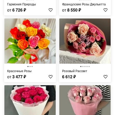
Гармония Природы
Французские Розы Джульетта
от
6 726
₽
от
8 550
₽
Красочные Розы
Розовый Рассвет
от
3 477
₽
6 612
₽