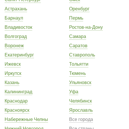
Астрахань
Оренбург
Барнаул
Пермь
Владивосток
Ростов-на-Дону
Волгоград
Самара
Воронеж
Саратов
Екатеринбург
Ставрополь
Ижевск
Тольятти
Иркутск
Тюмень
Казань
Ульяновск
Калининград
Уфа
Краснодар
Челябинск
Красноярск
Ярославль
Набережные Челны
Все города
Нижний Новгород
Все страны