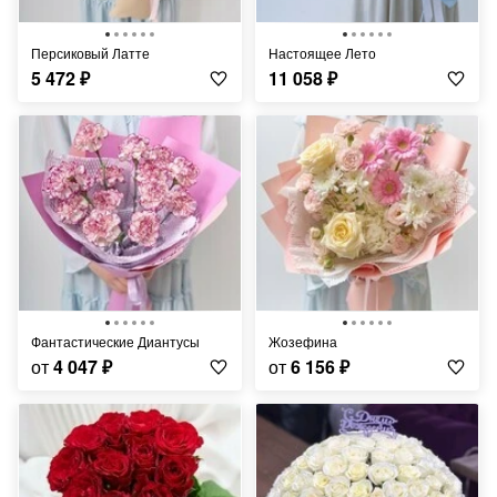
Персиковый Латте
Настоящее Лето
5 472
₽
11 058
₽
Фантастические Диантусы
Жозефина
от
4 047
₽
от
6 156
₽