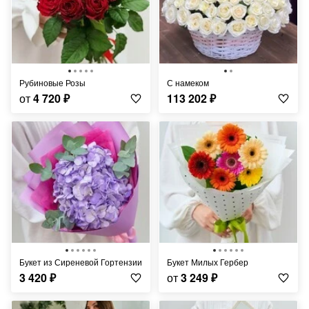
Рубиновые Розы
С намеком
от
4 720
₽
113 202
₽
Букет из Сиреневой Гортензии
Букет Милых Гербер
3 420
₽
от
3 249
₽