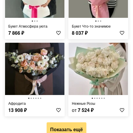
Букет Атмосфера уюта
Букет Что-то значимое
7 866
₽
8 037
₽
Афродита
Нежные Розы
13 908
₽
от
7 524
₽
Показать ещё