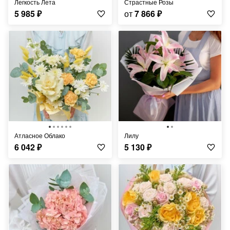
Легкость Лета
Страстные Розы
5 985
₽
от
7 866
₽
Атласное Облако
Лилу
6 042
₽
5 130
₽