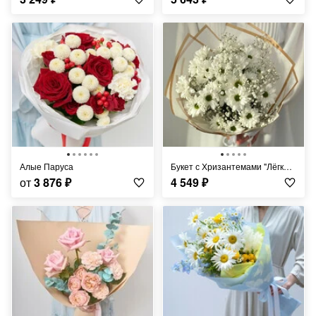
Алые Паруса
Букет с Хризантемами "Лёгкий Ветерок"
от
3 876
₽
4 549
₽