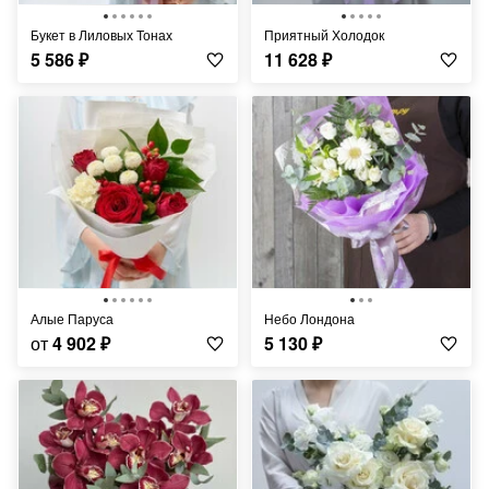
Букет в Лиловых Тонах
Приятный Холодок
5 586
₽
11 628
₽
Алые Паруса
Небо Лондона
от
4 902
₽
5 130
₽