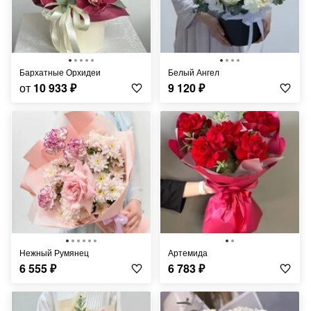
Бархатные Орхидеи
Белый Ангел
от
10 933
₽
9 120
₽
Нежный Румянец
Артемида
6 555
₽
6 783
₽