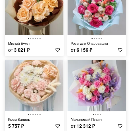
Милый Букет
Розы для Очаровашки
от
3 021
₽
от
6 156
₽
Крем Ваниль
Малиновый Пудинг
5 757
₽
от
12 312
₽