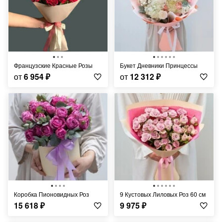
Французские Красные Розы
Букет Дневники Принцессы
от
6 954
₽
от
12 312
₽
Коробка Пионовидных Роз
9 Кустовых Лиловых Роз 60 см
15 618
₽
9 975
₽