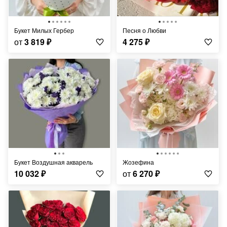
Букет Милых Гербер
Песня о Любви
от
3 819
₽
4 275
₽
Букет Воздушная акварель
Жозефина
10 032
₽
от
6 270
₽