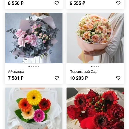
8 550
₽
6 555
₽
Айседора
Персиковый Сад
7 581
₽
10 203
₽