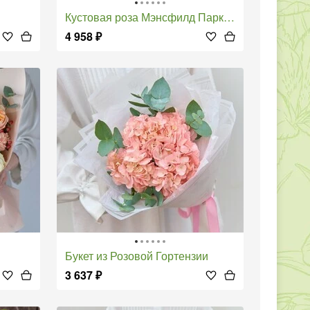
Кустовая роза Мэнсфилд Парк с эвкалиптом
4 958
₽
Букет из Розовой Гортензии
3 637
₽