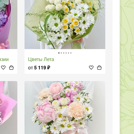
нзии
Цветы Лета
от
5 119
₽