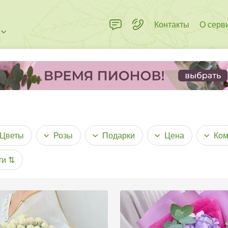
Контакты
О серв
Цветы
Розы
Подарки
Цена
Ком
ти
⇅