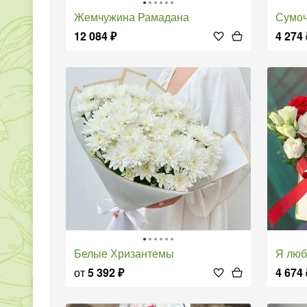
Жемчужина Рамадана
Сумочка
12 084
₽
4 274
Белые Хризантемы
Я лю
от
5 392
₽
4 674