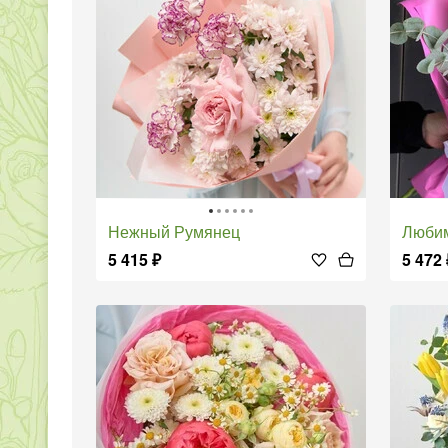
Нежный Румянец
Люби
5 415
₽
5 472