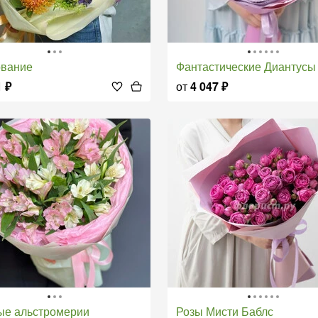
ование
Фантастические Диантусы
1
₽
от
4 047
₽
ые альстромерии
Розы Мисти Баблс