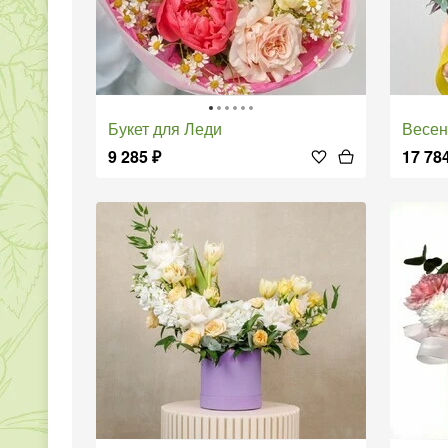
Букет для Леди
Весе
9 285
₽
17 78