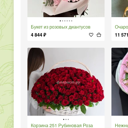
Букет из розовых диантусов
Очар
4 844
₽
11 57
Корзина 251 Рубиновая Роза
Нежн