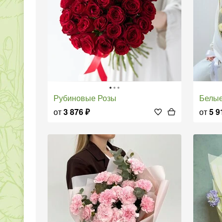
Рубиновые Розы
Белы
от
3 876
₽
от
5 9