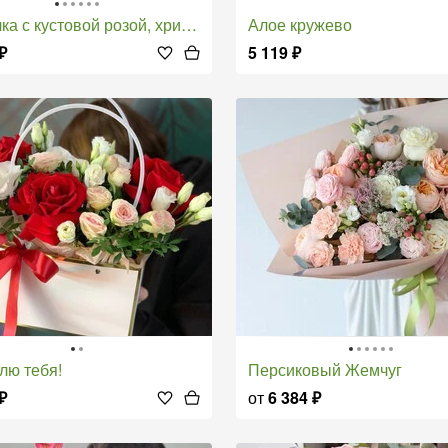
 с кустовой розой, хризантемой и диантусами
Алое кружево
₽
5 119
₽
блю тебя!
Персиковый Жемчуг
₽
от
6 384
₽