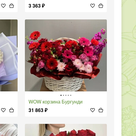
3 363
₽
WOW корзина Бургунди
31 863
₽