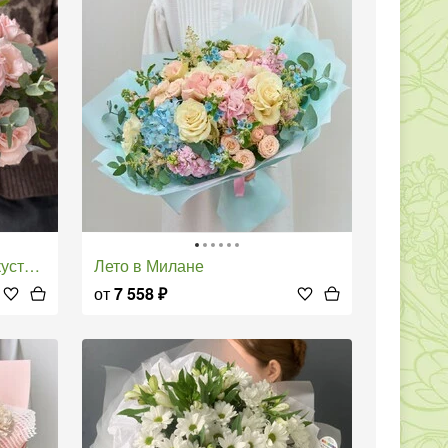
озами
Лето в Милане
от
7 558
₽