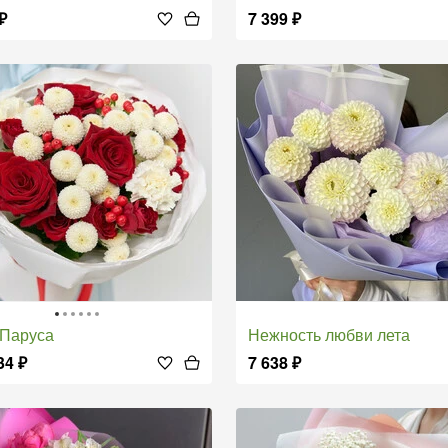
₽
7 399
₽
 Паруса
Нежность любви лета
34
₽
7 638
₽