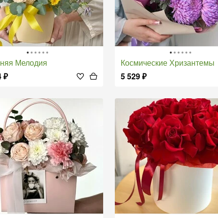
нняя Мелодия
Космические Хризантемы
4
₽
5 529
₽