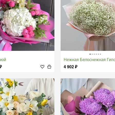
мой
Нежная Белоснежная Гипсо
₽
4 902
₽