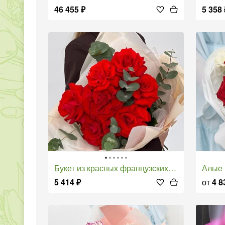
46 455
₽
5 358
Букет из красных французских роз с эвкалиптом
Алые
5 414
₽
от
4 8