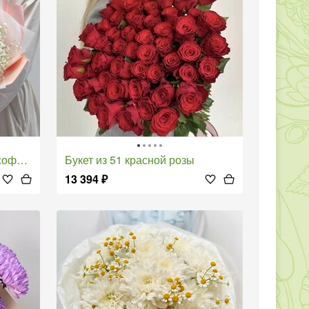
фила
Букет из 51 красной розы
13 394
₽