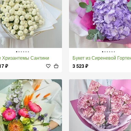
е Хризантемы Сантини
Букет из Сиреневой Горте
17
₽
3 523
₽