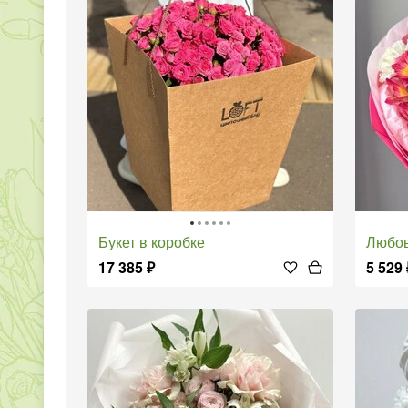
букет в коробке
Любо
17 385
₽
5 529