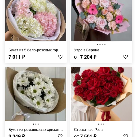
Букет из 5 бело-розовых гортензий
Утро в Вероне
7 011
₽
от
7 204
₽
Букет из ромашковых хризантем х 3
Страстные Розы
3 249
₽
от
7 501
₽