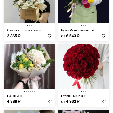
Сумочка с хризантемой
Букет Разноцветных Роз
3 865
₽
от
6 643
₽
Натюрморт
Рубиновые Розы
4 389
₽
от
4 962
₽