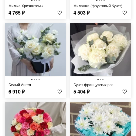
Милые Хризантемы
Милашка (фруктовый букет)
4 765
₽
4 503
₽
Белый Ангел
Букет французских роз
6 910
₽
5 404
₽