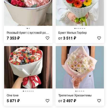
Розовый букет с кустовой розой и гортензией
Букет Милых Гербер
7 353
₽
от
3 511
₽
One love
Трепетные Хризантемы
5 871
₽
от
2 497
₽