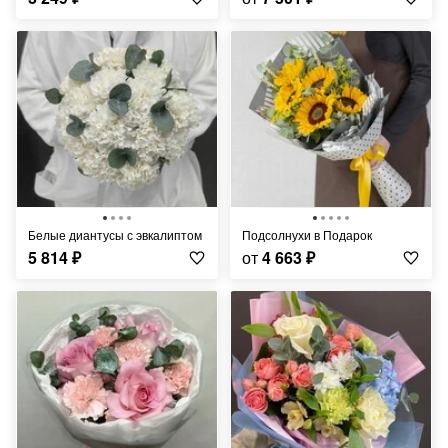
Белые диантусы с эвкалиптом
Подсолнухи в Подарок
5 814
₽
от
4 663
₽