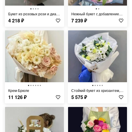
Букет из розовых рози и диантусов
Нежный букет с добавлением французской розы и гортензии
4 218
₽
7 239
₽
Крем-Брюле
Стойкий букет из хризантем, диантусов и эвкалипта
11 126
₽
5 575
₽