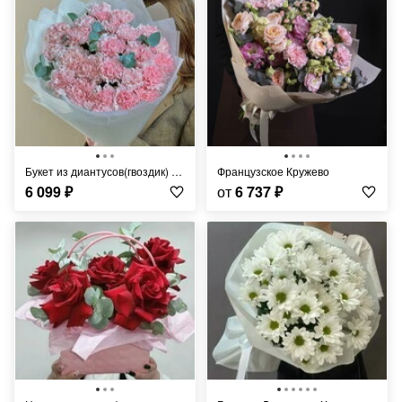
Букет из диантусов(гвоздик) с эвкалиптом
Французское Кружево
6 099
₽
от
6 737
₽