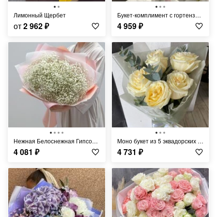
Лимонный Щербет
Букет-комплимент с гортензией, розами и диантусами
от
2 962
₽
4 959
₽
Нежная Белоснежная Гипсофила
Моно букет из 5 эквадорских молочных роз
4 081
₽
4 731
₽