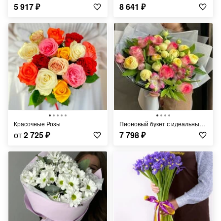
5 917
₽
8 641
₽
Красочные Розы
Пионовый букет с идеальными розами свежайшее поступление
от
2 725
₽
7 798
₽