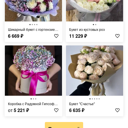
Шикарный букет с гортензией и гипсофилой
Букет из кустовых роз
6 669
₽
11 229
₽
Коробка с Радужной Гипсофилой
Букет "Счастье"
от
5 221
₽
6 635
₽