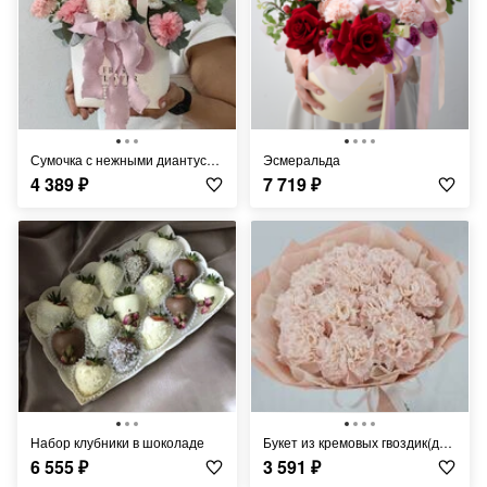
Сумочка с нежными диантусами
Эсмеральда
4 389
₽
7 719
₽
Набор клубники в шоколаде
Букет из кремовых гвоздик(диантусов)
6 555
₽
3 591
₽