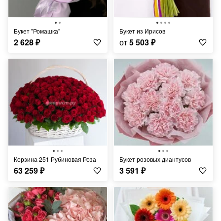
Букет "Ромашка"
Букет из Ирисов
2 628
₽
от
5 503
₽
Корзина 251 Рубиновая Роза
Букет розовых диантусов
63 259
₽
3 591
₽