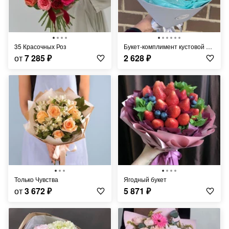
35 Красочных Роз
Букет-комплимент кустовой хризантемы х5
от
7 285
₽
2 628
₽
Только Чувства
Ягодный букет
от
3 672
₽
5 871
₽