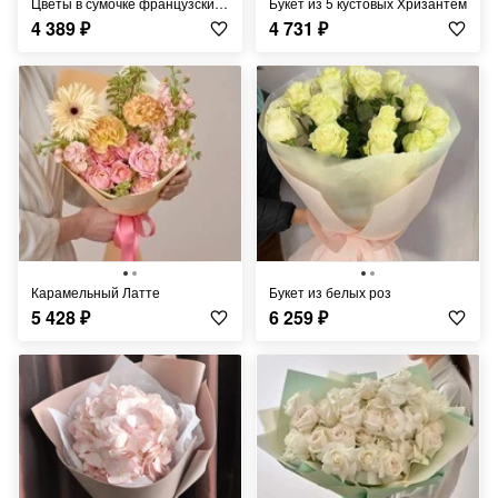
Цветы в сумочке французские розы
Букет из 5 кустовых Хризантем
4 389
₽
4 731
₽
Карамельный Латте
Букет из белых роз
5 428
₽
6 259
₽