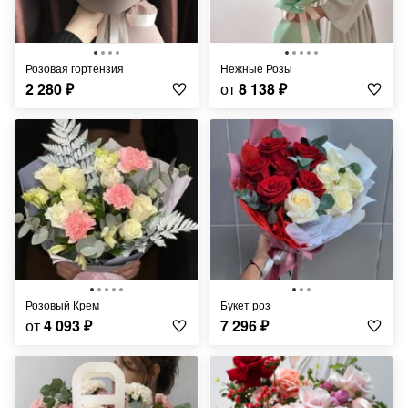
Розовая гортензия
Нежные Розы
2 280
₽
от
8 138
₽
Розовый Крем
Букет роз
от
4 093
₽
7 296
₽