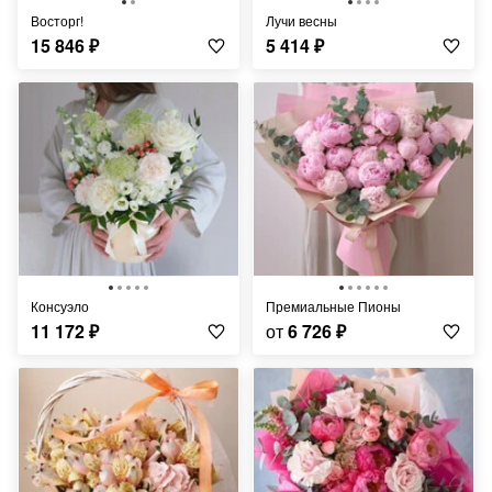
Восторг!
Лучи весны
15 846
₽
5 414
₽
Консуэло
Премиальные Пионы
11 172
₽
от
6 726
₽