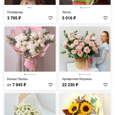
Полёвочка
Тепло
3 705
₽
5 016
₽
Белые Пионы
Ароматная Корзина
от
7 945
₽
22 230
₽