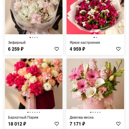
Зефирный
Яркое настроение
6 259
₽
4 959
₽
Бархатный Париж
Девочка-весна
18 012
₽
7 171
₽