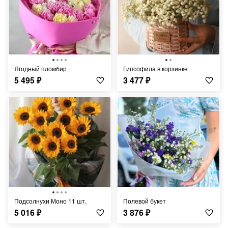
Ягодный пломбир
Гипсофила в корзинке
5 495
₽
3 477
₽
Подсолнухи Моно 11 шт.
Полевой букет
5 016
₽
3 876
₽