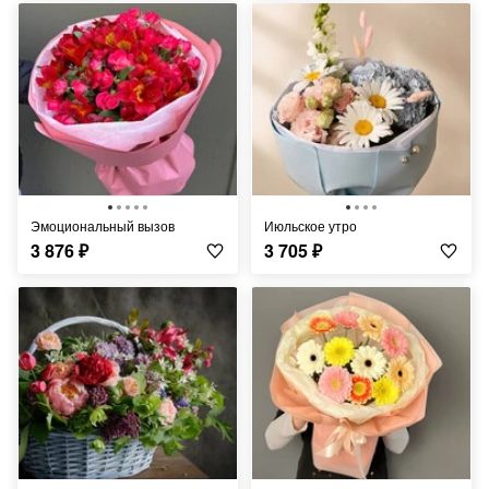
Эмоциональный вызов
Июльское утро
3 876
₽
3 705
₽