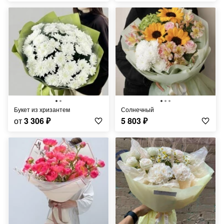
Букет из хризантем
Солнечный
от
3 306
₽
5 803
₽