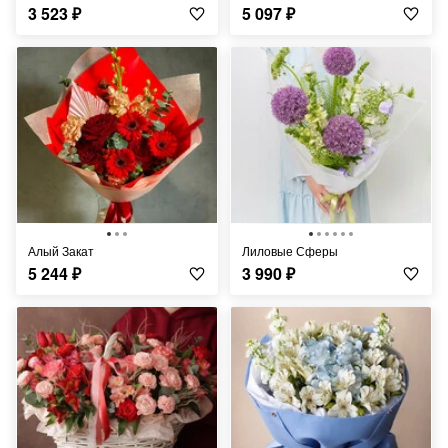
3 523
₽
5 097
₽
Алый Закат
Лиловые Сферы
5 244
₽
3 990
₽