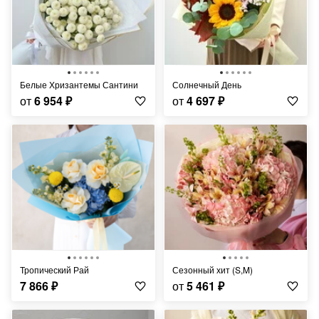
Белые Хризантемы Сантини
Солнечный День
от
6 954
₽
от
4 697
₽
Тропический Рай
Сезонный хит (S,M)
7 866
₽
от
5 461
₽