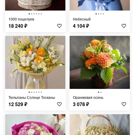
1000 поцелуев
Небесный
18 240
₽
4 104
₽
Тюльпаны Солнце Тосканы
Оранжевая осень
12 529
₽
3 078
₽