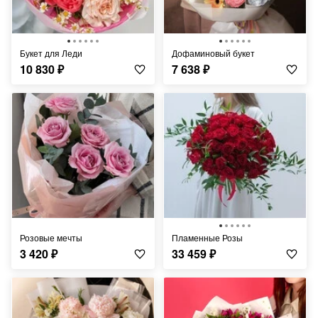
Букет для Леди
Дофаминовый букет
10 830
₽
7 638
₽
Розовые мечты
Пламенные Розы
3 420
₽
33 459
₽