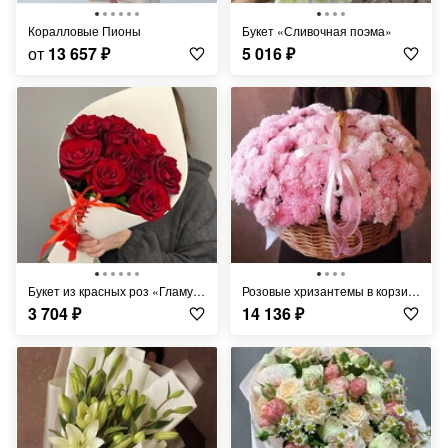
Коралловые Пионы
Букет «Сливочная поэма»
от
13 657
₽
5 016
₽
Букет из красных роз «Гламур»
Розовые хризантемы в корзине 15 шт.
3 704
₽
14 136
₽