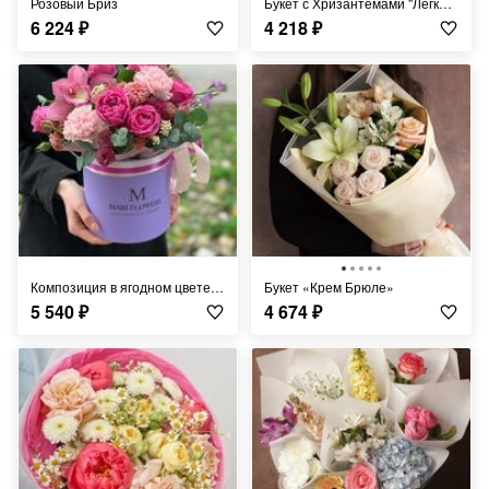
Розовый Бриз
Букет с Хризантемами "Лёгкий Ветерок"
6 224
₽
4 218
₽
Композиция в ягодном цвете с орхидеями
Букет «Крем Брюле»
5 540
₽
4 674
₽