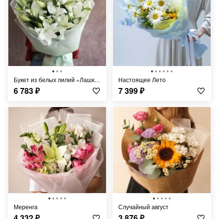
Букет из белых лилий «Лашка»
Настоящее Лето
6 783
₽
7 399
₽
Меренга
Случайный август
4 332
₽
3 876
₽