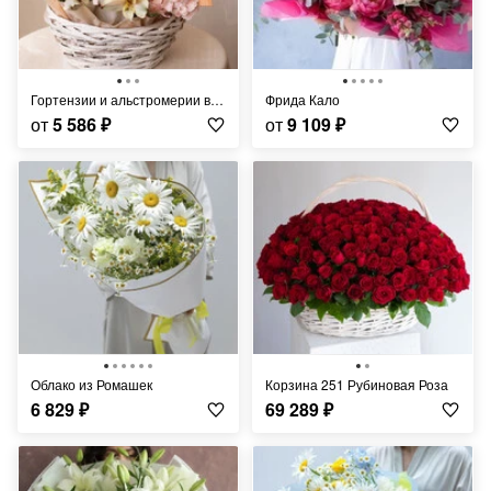
Гортензии и альстромерии в корзине (S,M,L)
Фрида Кало
от
5 586
₽
от
9 109
₽
Облако из Ромашек
Корзина 251 Рубиновая Роза
6 829
₽
69 289
₽