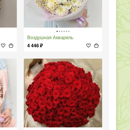
Воздушная Акварель
4 446
₽