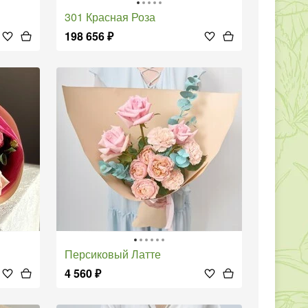
301 Красная Роза
198 656
₽
Персиковый Латте
4 560
₽