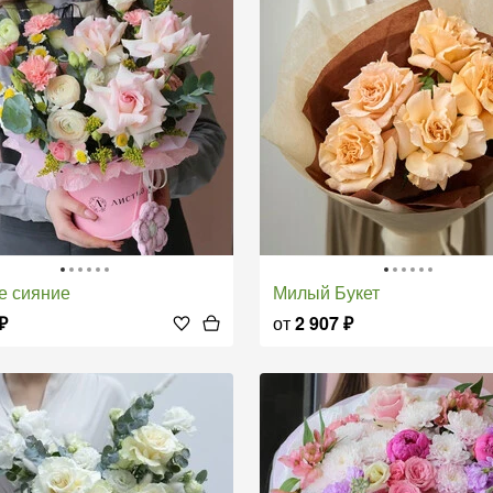
ое сияние
Милый Букет
₽
от
2 907
₽