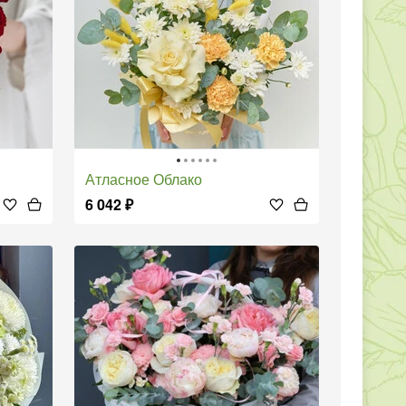
Атласное Облако
6 042
₽