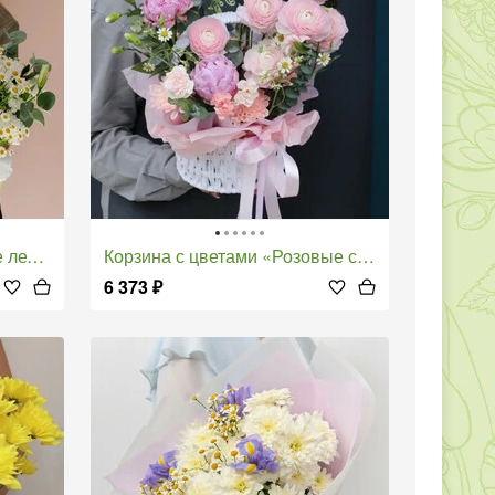
ето»
Корзина с цветами «Розовые сны»
6 373
₽