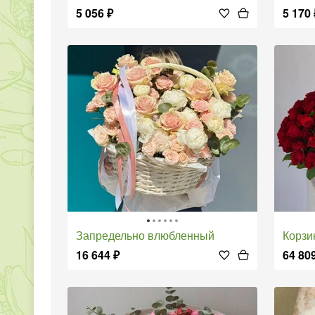
5 056
₽
5 170
Запредельно влюбленный
Корз
16 644
₽
64 80