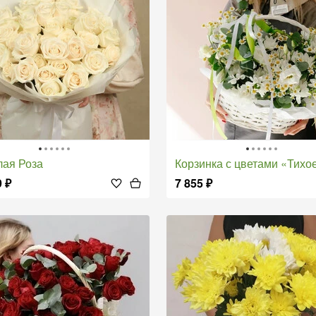
елая Роза
Корзинка с цветами «Тихое л
9
₽
7 855
₽