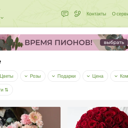
Контакты
О серв
е
Цветы
Розы
Подарки
Цена
Ком
ти
⇅