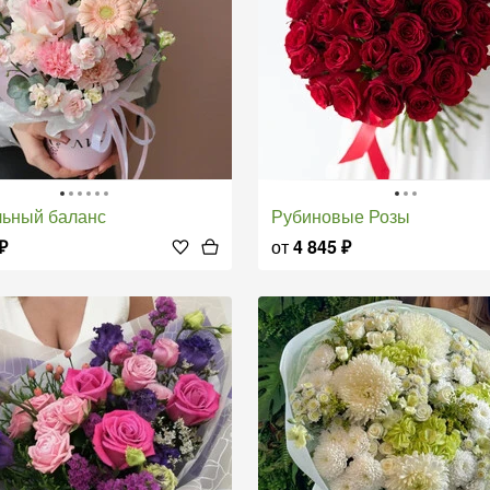
льный баланс
Рубиновые Розы
₽
от
4 845
₽