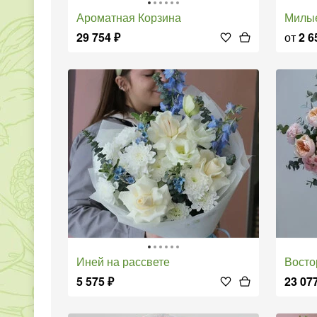
Ароматная Корзина
Мил
29 754
₽
от
2 6
Иней на рассвете
Восто
5 575
₽
23 07