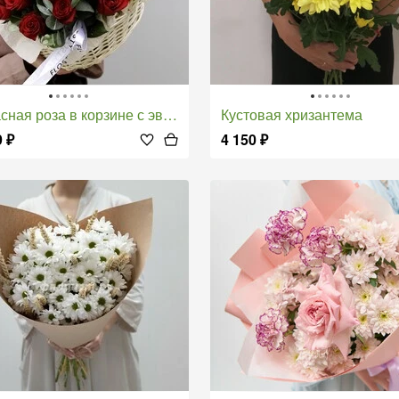
сная роза в корзине с эвкалиптом
Кустовая хризантема
9
₽
4 150
₽