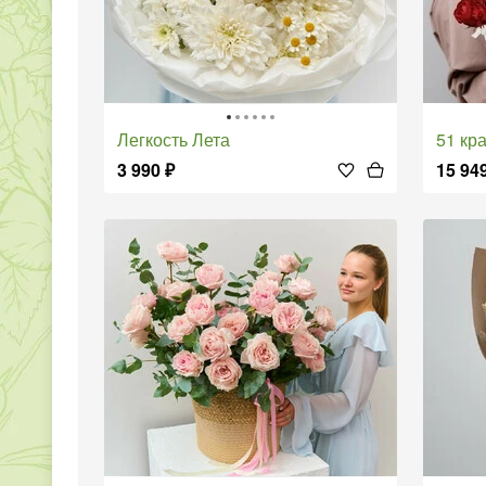
Легкость Лета
51 кра
3 990
₽
15 94