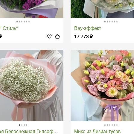
 " Стиль"
Вау-эффект
₽
17 773
₽
ая Белоснежная Гипсофила
Микс из Лизиантусов