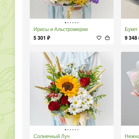
Ирисы и Альстромерии
Букет
5 301
₽
9 348
Солнечный Луч
Нежн