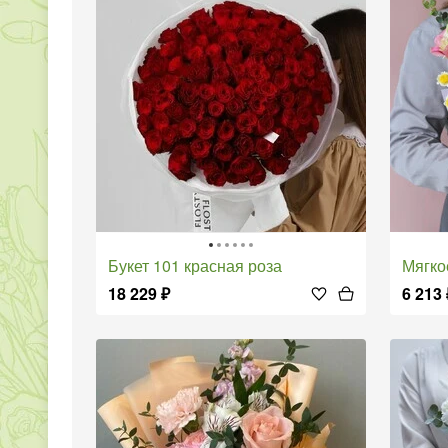
Букет 101 красная роза
Мягк
18 229
₽
6 213