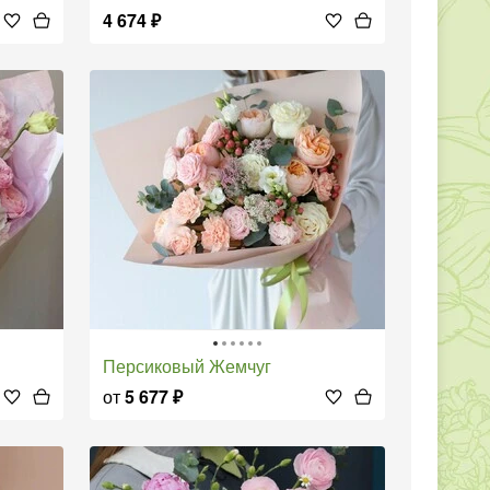
4 674
₽
Персиковый Жемчуг
от
5 677
₽