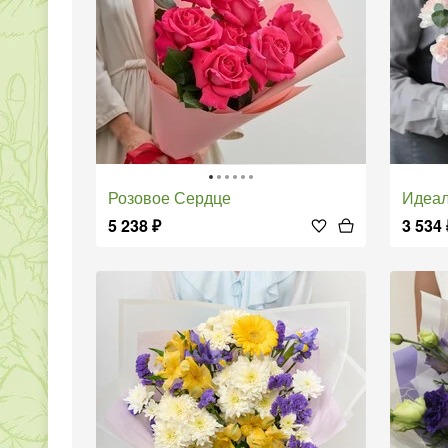
Розовое Сердце
Идеа
5 238
₽
3 534