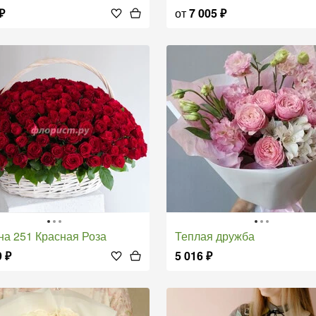
₽
от
7 005
₽
ина 251 Красная Роза
Теплая дружба
9
₽
5 016
₽