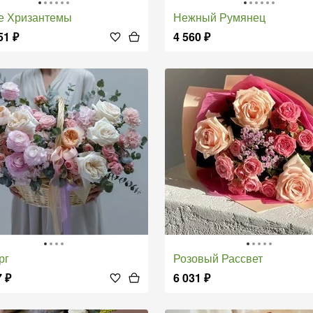
ые Хризантемы
Нежный Румянец
51
₽
4 560
₽
рг
Розовый Рассвет
7
₽
6 031
₽