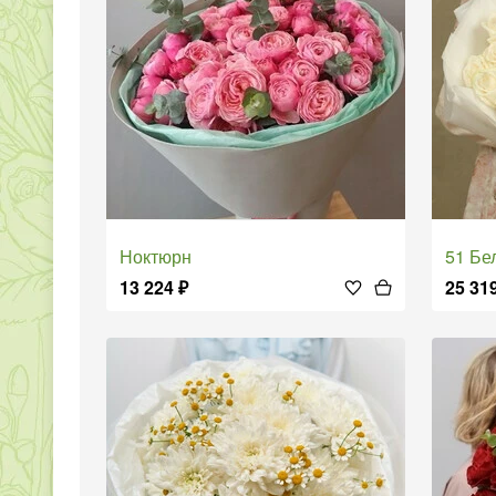
Ноктюрн
51 Б
13 224
₽
25 31