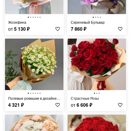
Жозефина
Сиреневый Бульвар
от
5 130
₽
7 860
₽
Полевые ромашки в дизайнерском крафте размер S
Страстные Розы
4 321
₽
от
6 606
₽