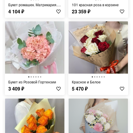
Букет ромашек. Матрикария. Ромашки в крафте
101 красная роза в корзине
4 104
₽
23 359
₽
Букет из Розовой Гортензии
Красное и Белое
3 409
₽
5 470
₽