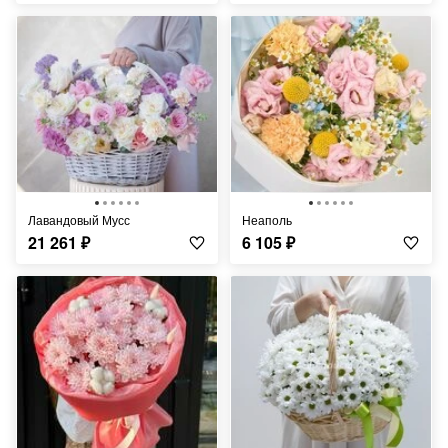
Лавандовый Мусс
Неаполь
21 261
₽
6 105
₽