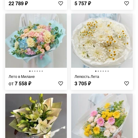
22 789
₽
5 757
₽
Лето в Милане
Легкость Лета
от
7 558
₽
3 705
₽