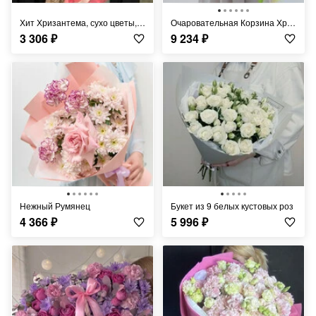
Хит Хризантема, сухо цветы, хлопок букет
Очаровательная Корзина Хризантем
3 306
₽
9 234
₽
Нежный Румянец
Букет из 9 белых кустовых роз
4 366
₽
5 996
₽