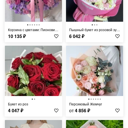
Корзина с цветами: Пионовидные розы, лавандовая хризантема, дианиус, эвкалипт
Пышный букет из розовой эустомы/лизиантусы
10 135
₽
6 042
₽
Букет из роз
Персиковый Жемчуг
4 047
₽
от
4 856
₽