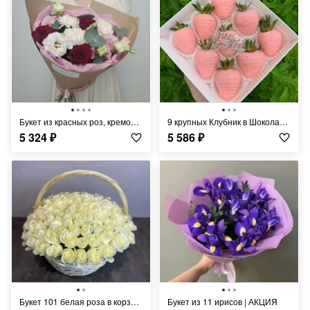
Букет из красных роз, кремовых гвоздик и розовой эустомы
9 крупных Клубник в Шоколаде Happy Birthday
5 324
₽
5 586
₽
Букет 101 белая роза в корзине
Букет из 11 ирисов | АКЦИЯ