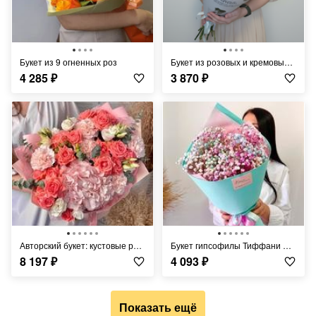
Букет из 9 огненных роз
Букет из розовых и кремовых гвоздик с полевыми ромашками
4 285
₽
3 870
₽
Авторский букет: кустовые розы, гортензия, диантус, эустома, эвкалипт
Букет гипсофилы Тиффани Размер S
8 197
₽
4 093
₽
Показать ещё