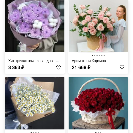
Хит хризантема лавандового цвета, хлопок, сухоцветы
Ароматная Корзина
3 363
₽
21 668
₽