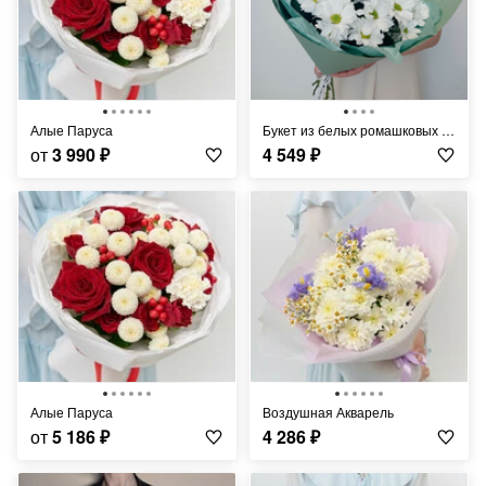
Алые Паруса
Букет из белых ромашковых хризантем
от
3 990
₽
4 549
₽
Алые Паруса
Воздушная Акварель
от
5 186
₽
4 286
₽