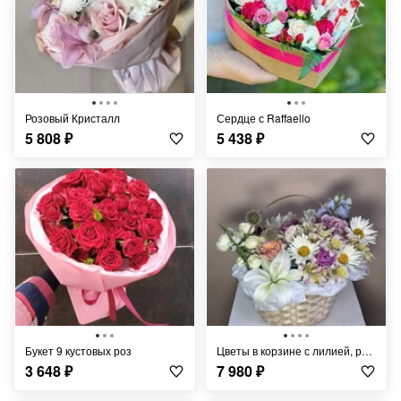
Розовый Кристалл
Сердце с Raffaello
5 808
₽
5 438
₽
Букет 9 кустовых роз
Цветы в корзине с лилией, ромашками, розами и альстромерией
3 648
₽
7 980
₽