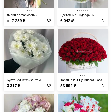
Лилии в оформлении
Цветочные Эндорфины
от
7 239
₽
6 042
₽
Букет белых хризантем
Корзина 251 Рубиновая Роза
3 317
₽
53 694
₽