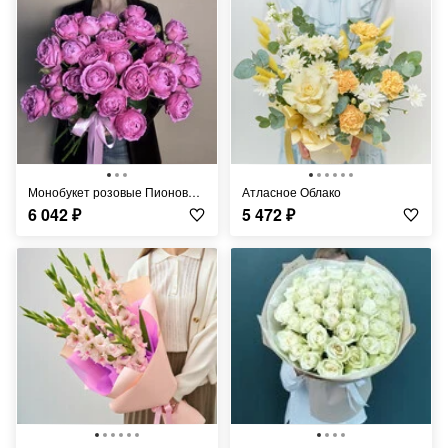
Монобукет розовые Пионовидные розы
Атласное Облако
6 042
₽
5 472
₽