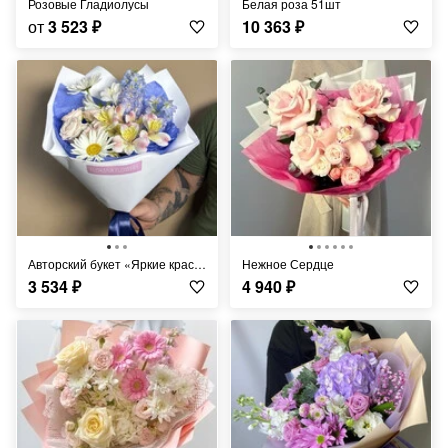
Розовые Гладиолусы
Белая роза 51шт
от
3 523
₽
10 363
₽
Авторский букет «Яркие краски лета» ромашки, дельфиниум, альстромерия
Нежное Сердце
3 534
₽
4 940
₽