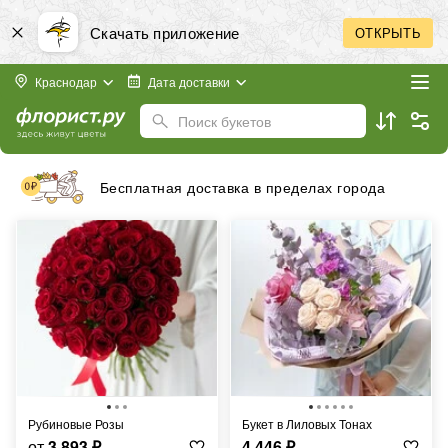
Скачать приложение
ОТКРЫТЬ
Краснодар
Дата доставки
Поиск букетов
Принимаем к оплате банковские карты любых
стран
Рубиновые Розы
Букет в Лиловых Тонах
от
3 893
₽
4 446
₽