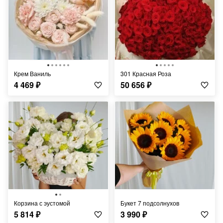
Крем Ваниль
301 Красная Роза
4 469
₽
50 656
₽
Корзина с эустомой
Букет 7 подсолнухов
5 814
₽
3 990
₽