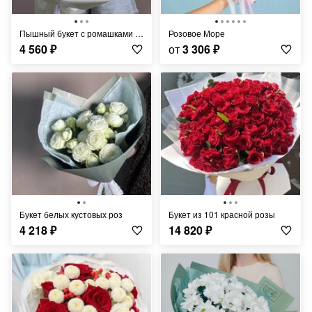
Пышный букет с ромашками и эустомой/лизиантус
Розовое Море
4 560
₽
от
3 306
₽
Букет белых кустовых роз
Букет из 101 красной розы
4 218
₽
14 820
₽