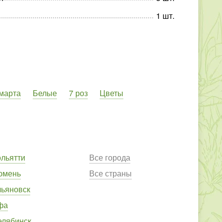
1
шт
.
 марта
Белые
7 роз
Цветы
ольятти
Все города
юмень
Все страны
льяновск
фа
елябинск