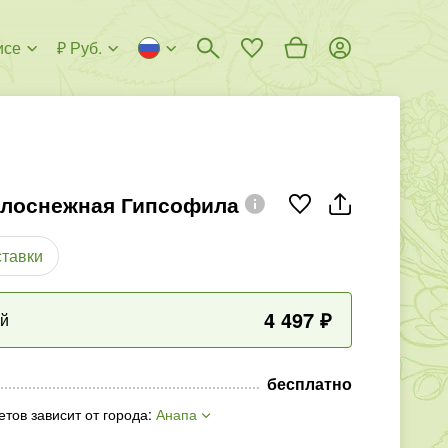
исе
₽ Руб.
елоснежная Гипсофила
ставки
4 497
₽
ый
бесплатно
етов зависит от города
:
Анапа