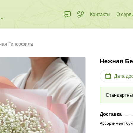
Контакты
О серв
ная Гипсофила
Нежная Б
Дата до
Стандартн
Доставка
Ассортимент бук