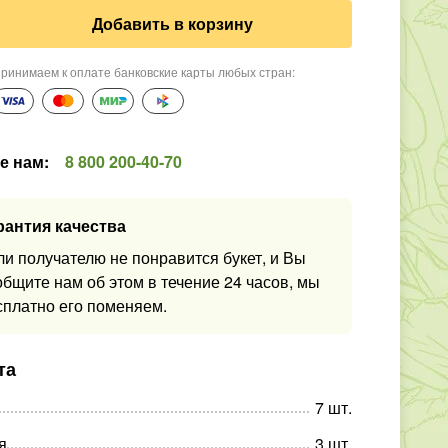
Добавить в корзину
ринимаем к оплате банковские карты любых стран
:
е нам
:
8 800 200-40-70
рантия качества
ли получателю не понравится букет, и Вы
общите нам об этом в течение 24 часов, мы
сплатно его поменяем.
та
7
шт
.
я
3
шт
.