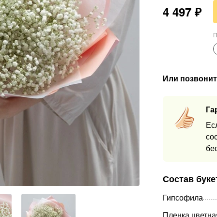
4 497
₽
П
Или позвонит
Га
Ес
со
бе
Состав буке
Гипсофила
Пленка цветна