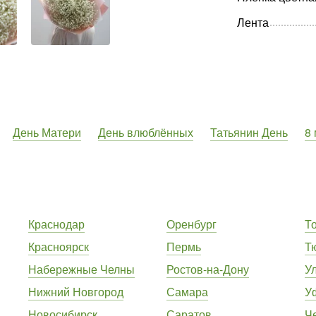
Лента
День Матери
День влюблённых
Татьянин День
8
Краснодар
Оренбург
Т
Красноярск
Пермь
Т
Набережные Челны
Ростов-на-Дону
У
Нижний Новгород
Самара
У
Новосибирск
Саратов
Ч