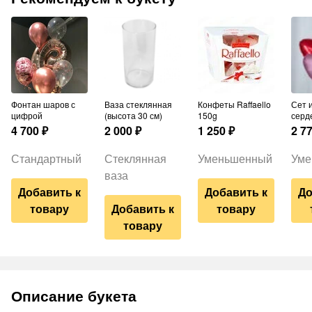
Фонтан шаров с
Ваза стеклянная
Конфеты Raffaello
Сет из 5 шаров-
цифрой
(высота 30 см)
150g
серд
4 700
₽
2 000
₽
1 250
₽
2 7
Стандартный
Стеклянная
Уменьшенный
Уме
ваза
Добавить к
Добавить к
До
товару
Добавить к
товару
товару
Описание букета