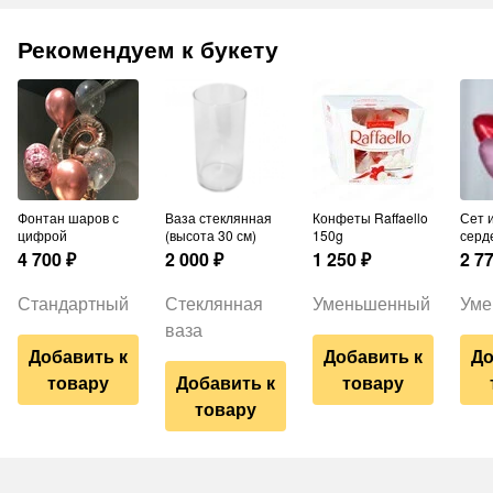
Рекомендуем к букету
Фонтан шаров с
Ваза стеклянная
Конфеты Raffaello
Сет из 5 шаров-
цифрой
(высота 30 см)
150g
серд
4 700
₽
2 000
₽
1 250
₽
2 7
Стандартный
Стеклянная
Уменьшенный
Уме
ваза
Добавить к
Добавить к
До
товару
Добавить к
товару
товару