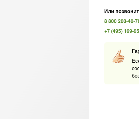
Или позвонит
8 800 200-40-7
+7 (495) 169-9
Га
Ес
со
бе