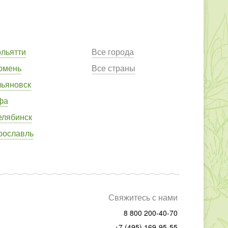
ольятти
Все города
юмень
Все страны
льяновск
фа
елябинск
рославль
Свяжитесь с нами
8 800 200-40-70
+7 (495) 169-95-55