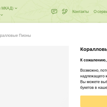
и МКАД)
Контакты
О серв
оралловые Пионы
Кораллов
К сожалению, 
Возможно, пото
надлежащего к
Вы можете выб
букетов в наше