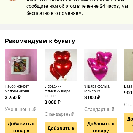
сообщите нам об этом в течение 24 часов, мы
бесплатно его поменяем.
Рекомендуем к букету
Набор конфет
3 средних
3 шара фольга
Ваз
Мелочи жизни
гелиевых шара
гелиевых
900
фольга
3 250
₽
3 000
₽
3 000
₽
Ста
Уменьшенный
Стандартный
Стандартный
До
Добавить к
Добавить к
Добавить к
товару
товару