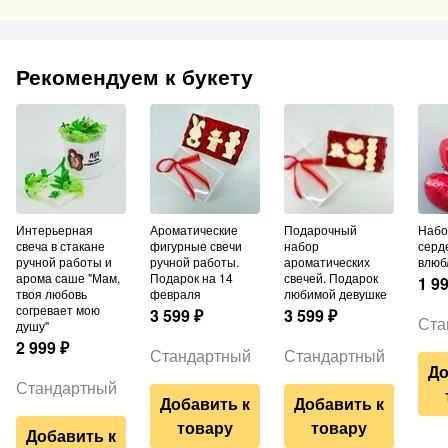
Рекомендуем к букету
Интерьерная
Ароматические
Подарочный
Набор шаров из 3
свеча в стакане
фигурные свечи
набор
серд
ручной работы и
ручной работы.
ароматических
влюб
арома саше "Мам,
Подарок на 14
свечей. Подарок
1 9
твоя любовь
февраля
любимой девушке
согревает мою
3 599
₽
3 599
₽
Ста
душу"
2 999
₽
Стандартный
Стандартный
До
Стандартный
Добавить к
Добавить к
товару
товару
Добавить к