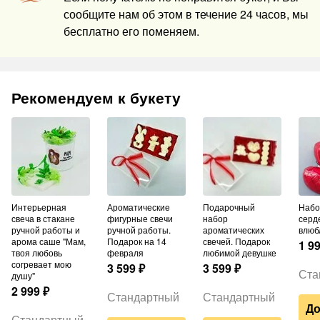
сообщите нам об этом в течение 24 часов, мы
бесплатно его поменяем.
Рекомендуем к букету
Интерьерная
Ароматические
Подарочный
Набор шаров из 3
свеча в стакане
фигурные свечи
набор
серд
ручной работы и
ручной работы.
ароматических
влюб
арома саше "Мам,
Подарок на 14
свечей. Подарок
1 9
твоя любовь
февраля
любимой девушке
согревает мою
3 599
₽
3 599
₽
Ста
душу"
2 999
₽
Стандартный
Стандартный
До
Стандартный