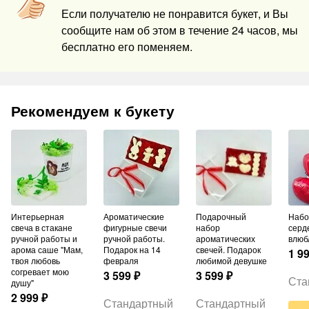
Если получателю не понравится букет, и Вы
сообщите нам об этом в течение 24 часов, мы
бесплатно его поменяем.
Рекомендуем к букету
Интерьерная
Ароматические
Подарочный
Набор шаров из 3
свеча в стакане
фигурные свечи
набор
серд
ручной работы и
ручной работы.
ароматических
влюб
арома саше "Мам,
Подарок на 14
свечей. Подарок
1 9
твоя любовь
февраля
любимой девушке
согревает мою
3 599
₽
3 599
₽
Ста
душу"
2 999
₽
Стандартный
Стандартный