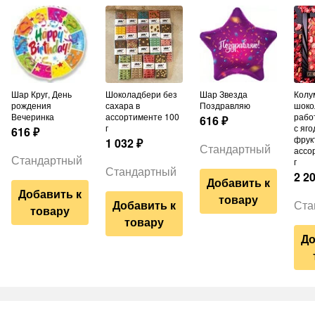
Шар Круг, День
Шоколадбери без
Шар Звезда
Колумбийский
рождения
сахара в
Поздравляю
шоко
Вечеринка
ассортименте 100
рабо
616
₽
г
с яго
616
₽
фрук
1 032
₽
Стандартный
ассо
Стандартный
г
Стандартный
2 2
Добавить к
Добавить к
товару
Добавить к
Ста
товару
товару
До