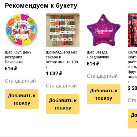
Рекомендуем к букету
Шар Круг, День
Шоколадбери без
Шар Звезда
Колумбийский
рождения
сахара в
Поздравляю
шоко
Вечеринка
ассортименте 100
рабо
616
₽
г
с яго
616
₽
фрук
1 032
₽
Стандартный
ассо
Стандартный
г
Стандартный
2 2
Добавить к
Добавить к
товару
Добавить к
Ста
товару
товару
До