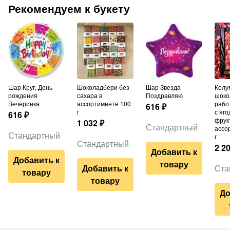
Рекомендуем к букету
Шар Круг, День
Шоколадбери без
Шар Звезда
Колумбийский
рождения
сахара в
Поздравляю
шоко
Вечеринка
ассортименте 100
рабо
616
₽
г
с яго
616
₽
фрук
1 032
₽
Стандартный
ассо
Стандартный
г
Стандартный
2 2
Добавить к
Добавить к
товару
Добавить к
Ста
товару
товару
До