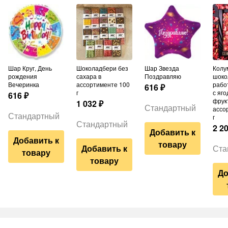
Шар Круг, День
Шоколадбери без
Шар Звезда
Колумбийский
рождения
сахара в
Поздравляю
шоко
Вечеринка
ассортименте 100
рабо
616
₽
г
с яго
616
₽
фрук
1 032
₽
Стандартный
ассо
Стандартный
г
Стандартный
2 2
Добавить к
Добавить к
товару
Добавить к
Ста
товару
товару
До