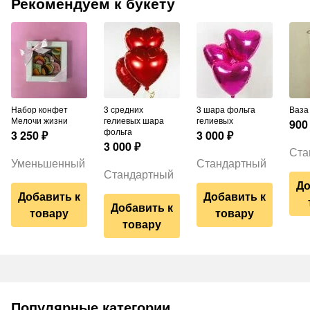
Рекомендуем к букету
Набор конфет
3 средних
3 шара фольга
Ваз
Мелочи жизни
гелиевых шара
гелиевых
900
фольга
3 250
₽
3 000
₽
3 000
₽
Ста
Уменьшенный
Стандартный
Стандартный
До
Добавить к
Добавить к
Добавить к
товару
товару
товару
Популярные категории