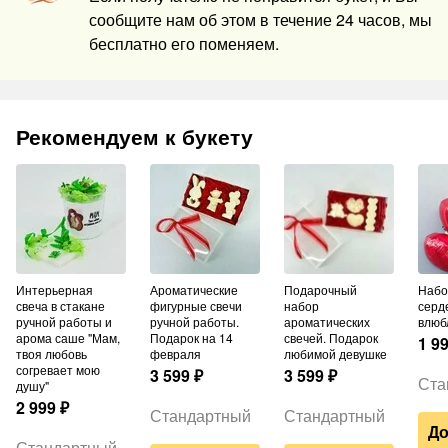
сообщите нам об этом в течение 24 часов, мы
бесплатно его поменяем.
Рекомендуем к букету
Интерьерная
Ароматические
Подарочный
Набор шаров из 3
свеча в стакане
фигурные свечи
набор
серд
ручной работы и
ручной работы.
ароматических
влюб
арома саше "Мам,
Подарок на 14
свечей. Подарок
1 9
твоя любовь
февраля
любимой девушке
согревает мою
3 599
₽
3 599
₽
Ста
душу"
2 999
₽
Стандартный
Стандартный
До
Стандартный