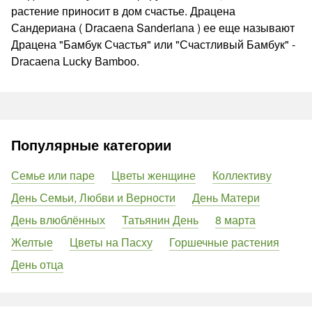
растение приносит в дом счастье. Драцена
Сандериана ( Drасаеnа Sаndеriаnа ) ее еще называют
Драцена "Бамбук Счастья" или "Счастливый Бамбук" -
Drасаеnа Luсky Ваmbоо.
Популярные категории
Семье или паре
Цветы женщине
Коллективу
День Семьи, Любви и Верности
День Матери
День влюблённых
Татьянин День
8 марта
Желтые
Цветы на Пасху
Горшечные растения
День отца