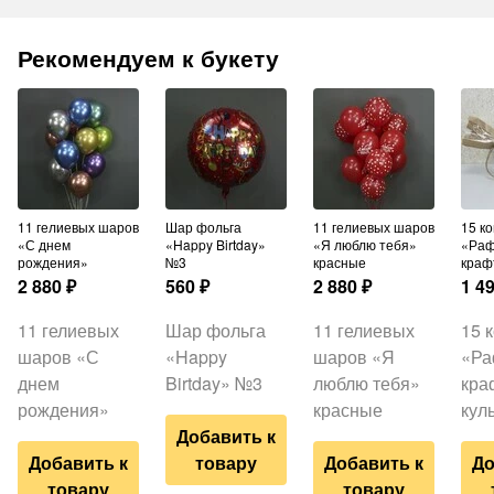
Рекомендуем к букету
11 гелиевых шаров
Шар фольга
11 гелиевых шаров
15 конфет
«С днем
«Happy Birtday»
«Я люблю тебя»
«Раф
рождения»
№3
красные
краф
2 880
₽
560
₽
2 880
₽
1 4
11 гелиевых
Шар фольга
11 гелиевых
15 
шаров «С
«Happy
шаров «Я
«Ра
днем
Birtday» №3
люблю тебя»
кра
рождения»
красные
кул
Добавить к
Добавить к
товару
Добавить к
До
товару
товару