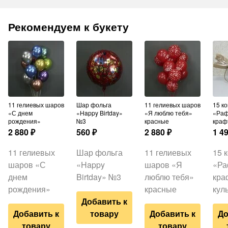
Рекомендуем к букету
11 гелиевых шаров
Шар фольга
11 гелиевых шаров
15 конфет
«С днем
«Happy Birtday»
«Я люблю тебя»
«Раф
рождения»
№3
красные
краф
2 880
₽
560
₽
2 880
₽
1 4
11 гелиевых
Шар фольга
11 гелиевых
15 
шаров «С
«Happy
шаров «Я
«Ра
днем
Birtday» №3
люблю тебя»
кра
рождения»
красные
кул
Добавить к
Добавить к
товару
Добавить к
До
товару
товару