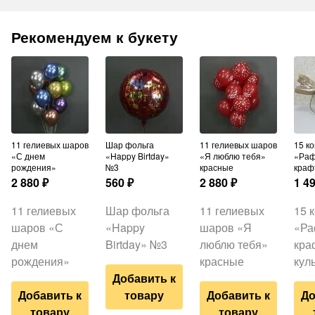
Рекомендуем к букету
11 гелиевых шаров
Шар фольга
11 гелиевых шаров
15 конфет
«С днем
«Happy Birtday»
«Я люблю тебя»
«Раф
рождения»
№3
красные
краф
2 880
₽
560
₽
2 880
₽
1 4
11 гелиевых
Шар фольга
11 гелиевых
15 
шаров «С
«Happy
шаров «Я
«Ра
днем
Birtday» №3
люблю тебя»
кра
рождения»
красные
кул
Добавить к
Добавить к
товару
Добавить к
До
товару
товару